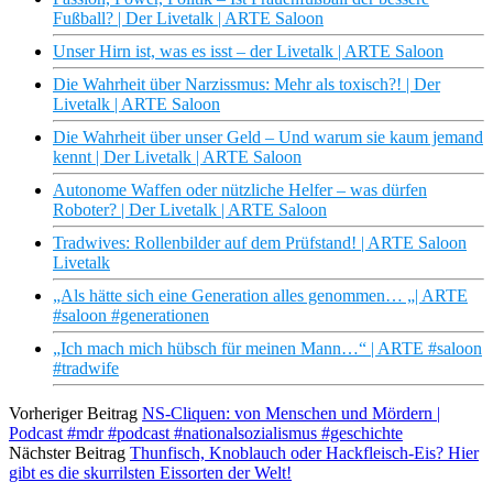
Fußball? | Der Livetalk | ARTE Saloon
Unser Hirn ist, was es isst – der Livetalk | ARTE Saloon
Die Wahrheit über Narzissmus: Mehr als toxisch?! | Der
Livetalk | ARTE Saloon
Die Wahrheit über unser Geld – Und warum sie kaum jemand
kennt | Der Livetalk | ARTE Saloon
Autonome Waffen oder nützliche Helfer – was dürfen
Roboter? | Der Livetalk | ARTE Saloon
Tradwives: Rollenbilder auf dem Prüfstand! | ARTE Saloon
Livetalk
„Als hätte sich eine Generation alles genommen… „| ARTE
#saloon #generationen
„Ich mach mich hübsch für meinen Mann…“ | ARTE #saloon
#tradwife
Vorheriger Beitrag
NS-Cliquen: von Menschen und Mördern |
Podcast #mdr #podcast #nationalsozialismus #geschichte
Nächster Beitrag
Thunfisch, Knoblauch oder Hackfleisch-Eis? Hier
gibt es die skurrilsten Eissorten der Welt!