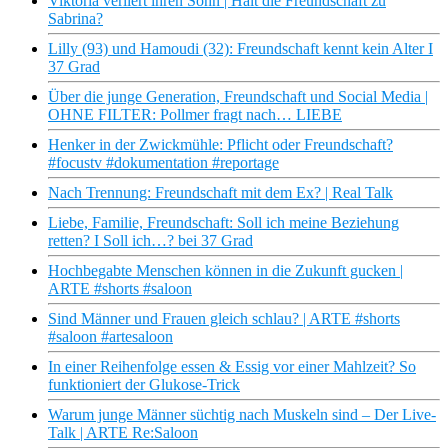
Viktoria verliert ihren Sohn | Hält die Freundschaft zu
Sabrina?
Lilly (93) und Hamoudi (32): Freundschaft kennt kein Alter I
37 Grad
Über die junge Generation, Freundschaft und Social Media |
OHNE FILTER: Pollmer fragt nach… LIEBE
Henker in der Zwickmühle: Pflicht oder Freundschaft?
#focustv #dokumentation #reportage
Nach Trennung: Freundschaft mit dem Ex? | Real Talk
Liebe, Familie, Freundschaft: Soll ich meine Beziehung
retten? I Soll ich…? bei 37 Grad
Hochbegabte Menschen können in die Zukunft gucken |
ARTE #shorts #saloon
Sind Männer und Frauen gleich schlau? | ARTE #shorts
#saloon #artesaloon
In einer Reihenfolge essen & Essig vor einer Mahlzeit? So
funktioniert der Glukose-Trick
Warum junge Männer süchtig nach Muskeln sind – Der Live-
Talk | ARTE Re:Saloon