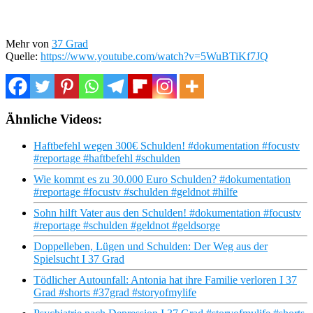
Mehr von
37 Grad
Quelle:
https://www.youtube.com/watch?v=5WuBTiKf7JQ
Ähnliche Videos:
Haftbefehl wegen 300€ Schulden! #dokumentation #focustv
#reportage #haftbefehl #schulden
Wie kommt es zu 30.000 Euro Schulden? #dokumentation
#reportage #focustv #schulden #geldnot #hilfe
Sohn hilft Vater aus den Schulden! #dokumentation #focustv
#reportage #schulden #geldnot #geldsorge
Doppelleben, Lügen und Schulden: Der Weg aus der
Spielsucht I 37 Grad
Tödlicher Autounfall: Antonia hat ihre Familie verloren I 37
Grad #shorts #37grad #storyofmylife