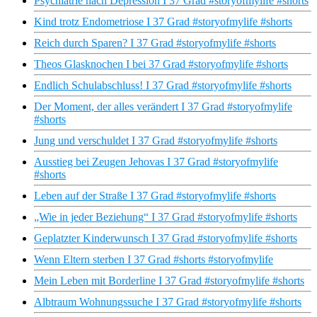
Psychiatrie nach Depression I 37 Grad #storyofmylife #shorts
Kind trotz Endometriose I 37 Grad #storyofmylife #shorts
Reich durch Sparen? I 37 Grad #storyofmylife #shorts
Theos Glasknochen I bei 37 Grad #storyofmylife #shorts
Endlich Schulabschluss! I 37 Grad #storyofmylife #shorts
Der Moment, der alles verändert I 37 Grad #storyofmylife
#shorts
Jung und verschuldet I 37 Grad #storyofmylife #shorts
Ausstieg bei Zeugen Jehovas I 37 Grad #storyofmylife
#shorts
Leben auf der Straße I 37 Grad #storyofmylife #shorts
„Wie in jeder Beziehung“ I 37 Grad #storyofmylife #shorts
Geplatzter Kinderwunsch I 37 Grad #storyofmylife #shorts
Wenn Eltern sterben I 37 Grad #shorts #storyofmylife
Mein Leben mit Borderline I 37 Grad #storyofmylife #shorts
Albtraum Wohnungssuche I 37 Grad #storyofmylife #shorts