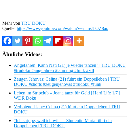
Mehr von
TRU DOKU
Quelle:
https://www.youtube.com/watch?v=r_ms4-OZ8ao
Ähnliche Videos:
Angefahren: Kann Nati (21) je wieder tanzen? | TRU DOKU
#trudoku #angefahren #lähmung #funk #zdf
Zeugen Jehovas: Celina (21) führt ein Doppelleben l TRU
DOKU #shorts #zeugenjehovas #trudoku #funk
Leben im Stripclub – Joana tanzt für Geld | Hard Life 1/7 |
WDR Doku
Verbotene Liebe: Celina (21) führt ein Doppelleben l TRU
DOKU
“Ich strippe, weil ich will“ – Studentin Maria führt ein
Doppelleben | TRU DOKU