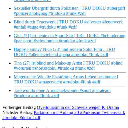
Sexueller Übergriff durch Polizisten | TRU DOKU #übergriff
#polizei #nötigung #trudoku #funk #zdf
Blind durch Feuerwerk | TRU DOKU #silvester #feuerwerk
#unfall #auge #trudoku #funk #zdf
Gina (21) ist heute ein Sport-Star | TRU DOKU#behinderung
#parasport #schwimmen #trudoku #funk #zdf
Happy Family? Nico (23) und seinem Sohn Finn I TRU
DOKU #alleinerziehend #papa #trudoku #funk #zdf
Tina (27) ist blind und Make-up Artist I TRU DOKU #blind
#vorurteil #shorts#doku #trudoku #funk #zdf
Magersucht: Wie die Essstörung Arons Leben bestimmte I
TRU DOKU #magersucht #trudoku #funk #zdf
Taekwondo ohne Arme#taekwondo #sport #parateam
#trudoku #tru #funk #zdf
Vorheriger Beitrag
Overtourism in der Schweiz wegen K-Drama
Nächster Beitrag
Parkinson mit Anfang 20 #Parkinson #willensstark
#trudoku #doku #zdf