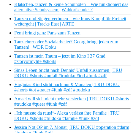
Klatschen, tanzen & keine Schulnoten – Wie funktioniert das
alternative Schulsystem „Waldorfschule“?
Tanzen und Singen verboten – wie Irans Kampf für Freiheit
weitergeht | Tracks East | ARTE
Femi bringt ganz Paris zum Tanzen
Tanzlehrer oder Sozialarbeiter? Georg bringt jeden zum
Tanzen! | WDR Doku
Tanzen ist mein Traum – jetzt im Kino I 37 Grad
#storyofmylife #shorts
Sinas Leben bricht nach Dennis’ Unfall zusammen | TRU
DOKU #shorts #unfall #trudoku #tod #funk #zdf
Virginias Kind stirbt nach nur 9 Monaten | TRU DOKU
#shorts #tot #trauer #funk #zdf #trudoku
Amaël will sich nicht mehr verstecken | TRU DOKU #shorts
#trudoku #queer #funk #zdf
„Ich musste da raus!“- Alexa verlässt ihre Familie | TRU
DOKU #shorts #trudoku #familie #funk #zdf
Jessica Not OP im 7. Monat | TRU DOKU #operation #darm
#trudoku #funk #zdf