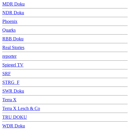
MDR Doku
NDR Doku
Phoenix
Quarks
RBB Doku
Real Stories
reporter
Spiegel TV
SRF
STRG_F
SWR Doku
Terra X
Terra X Lesch & Co
TRU DOKU
WDR Doku