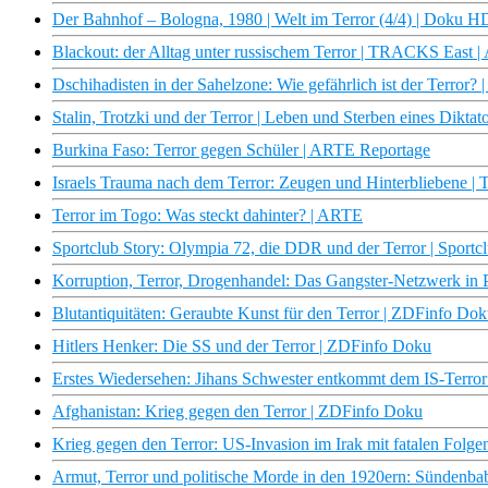
Der Bahnhof – Bologna, 1980 | Welt im Terror (4/4) | Doku 
Blackout: der Alltag unter russischem Terror | TRACKS East 
Dschihadisten in der Sahelzone: Wie gefährlich ist der Terror?
Stalin, Trotzki und der Terror | Leben und Sterben eines Diktat
Burkina Faso: Terror gegen Schüler | ARTE Reportage
Israels Trauma nach dem Terror: Zeugen und Hinterbliebene | 
Terror im Togo: Was steckt dahinter? | ARTE
Sportclub Story: Olympia 72, die DDR und der Terror | Sport
Korruption, Terror, Drogenhandel: Das Gangster-Netzwerk in P
Blutantiquitäten: Geraubte Kunst für den Terror | ZDFinfo Do
Hitlers Henker: Die SS und der Terror | ZDFinfo Doku
Erstes Wiedersehen: Jihans Schwester entkommt dem IS-Ter
Afghanistan: Krieg gegen den Terror | ZDFinfo Doku
Krieg gegen den Terror: US-Invasion im Irak mit fatalen Folg
Armut, Terror und politische Morde in den 1920ern: Sündenbab