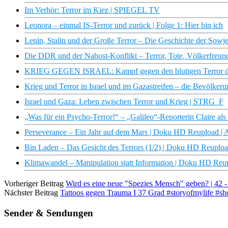
Im Verhör: Terror im Kiez | SPIEGEL TV
Leonora – einmal IS-Terror und zurück | Folge 1: Hier bin ich
Lenin, Stalin und der Große Terror – Die Geschichte der So
Die DDR und der Nahost-Konflikt – Terror, Tote, Völkerfre
KRIEG GEGEN ISRAEL: Kampf gegen den blutigen Terror de
Krieg und Terror in Israel und im Gazastreifen – die Bevölkerun
Israel und Gaza: Leben zwischen Terror und Krieg | STRG_F
„Was für ein Psycho-Terror!“ – „Galileo“-Reporterin Claire als
Perseverance – Ein Jahr auf dem Mars | Doku HD Reupload |
Bin Laden – Das Gesicht des Terrors (1/2) | Doku HD Reuplo
Klimawandel – Manipulation statt Information | Doku HD Re
Vorheriger Beitrag
Wird es eine neue "Spezies Mensch" geben? | 42 -
Nächster Beitrag
Tattoos gegen Trauma I 37 Grad #storyofmylife #sh
Sender & Sendungen