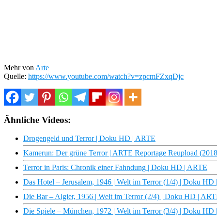
Mehr von
Arte
Quelle:
https://www.youtube.com/watch?v=zpcmFZxqDjc
Ähnliche Videos:
Drogengeld und Terror | Doku HD | ARTE
Kamerun: Der grüne Terror | ARTE Reportage Reupload (2018
Terror in Paris: Chronik einer Fahndung | Doku HD | ARTE
Das Hotel – Jerusalem, 1946 | Welt im Terror (1/4) | Doku HD
Die Bar – Algier, 1956 | Welt im Terror (2/4) | Doku HD | AR
Die Spiele – München, 1972 | Welt im Terror (3/4) | Doku HD