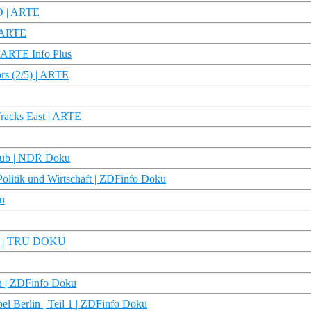
HD | ARTE
| ARTE
 | ARTE Info Plus
ors (2/5) | ARTE
Tracks East | ARTE
club | NDR Doku
olitik und Wirtschaft | ZDFinfo Doku
ku
ror | TRU DOKU
en | ZDFinfo Doku
el Berlin | Teil 1 | ZDFinfo Doku