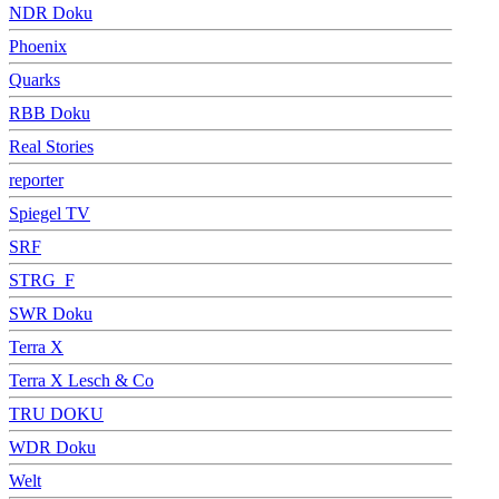
NDR Doku
Phoenix
Quarks
RBB Doku
Real Stories
reporter
Spiegel TV
SRF
STRG_F
SWR Doku
Terra X
Terra X Lesch & Co
TRU DOKU
WDR Doku
Welt