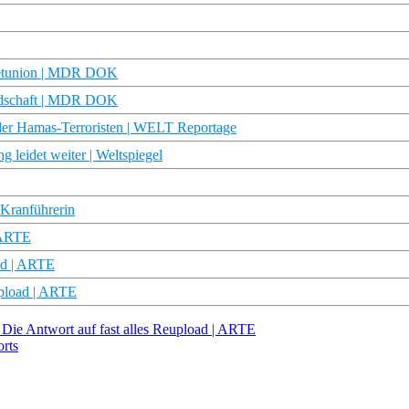
wjetunion | MDR DOK
undschaft | MDR DOK
r Hamas-Terroristen | WELT Reportage
g leidet weiter | Weltspiegel
 Kranführerin
 ARTE
ad | ARTE
upload | ARTE
 Die Antwort auf fast alles Reupload | ARTE
orts