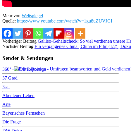
Mehr von
Weltspiegel
Quelle:
https://www.youtube.com/watch?v=1gu8uZUVJGI
Vorheriger Beitrag
Galileo-Gehaltscheck: So viel verdienen unsere 
Nächster Beitrag
Ein vergangenes China | China im Film (1/2) | Do
Sender & Sendungen
360° – GEO Reportage
37 Grad
×
3sat
Abenteuer Leben
Arte
Bayerisches Fernsehen
Die Frage
DW Doku