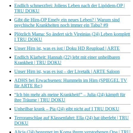
Endlich schmerzfrei: Joliens Leben nach der Lipödem-OP |
TRU DOKU
Gibt die Hirn-OP Emely ein neues Leben? | Warum sind
psychische Krankheiten noch immer ein Tabu? #9
Plötzlich Mama: So ändert sich Virginias (24) Leben komplett
I TRU DOKU
Unser Hirn ist, was es isst | Doku HD Reupload | ARTE
Endlich Klarheit: Hannah (22) lebt mit einer unheilbaren
Krankheit | TRU DOKU
Unser Hirn ist, was es isst – der Livetalk | ARTE Saloon
ADHS bei Erwachsenen: Hummeln im Hirn (SPIEGEL TV
für ARTE Re:)
“Ich bin mehr als meine Krankheit!” – Julia (24) kämpft für
ihre Träume | TRU DOKU
Unheilbar krank – Pia (24) gibt nicht auf I TRU DOKU
Terroranschlag auf Klassenfahrt: Ella (24) hat überlebt | TRU
DOKU
Alicia (24) begegnet im Koma ihrem verstorbenen Opa | TRU