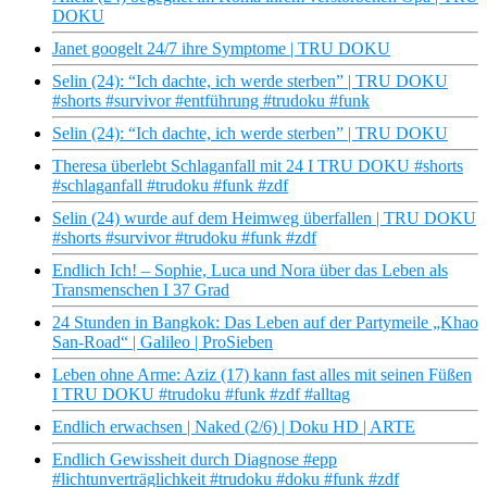
DOKU
Janet googelt 24/7 ihre Symptome | TRU DOKU
Selin (24): “Ich dachte, ich werde sterben” | TRU DOKU
#shorts #survivor #entführung #trudoku #funk
Selin (24): “Ich dachte, ich werde sterben” | TRU DOKU
Theresa überlebt Schlaganfall mit 24 I TRU DOKU #shorts
#schlaganfall #trudoku #funk #zdf
Selin (24) wurde auf dem Heimweg überfallen | TRU DOKU
#shorts #survivor #trudoku #funk #zdf
Endlich Ich! – Sophie, Luca und Nora über das Leben als
Transmenschen I 37 Grad
24 Stunden in Bangkok: Das Leben auf der Partymeile „Khao
San-Road“ | Galileo | ProSieben
Leben ohne Arme: Aziz (17) kann fast alles mit seinen Füßen
I TRU DOKU #trudoku #funk #zdf #alltag
Endlich erwachsen | Naked (2/6) | Doku HD | ARTE
Endlich Gewissheit durch Diagnose #epp
#lichtunverträglichkeit #trudoku #doku #funk #zdf