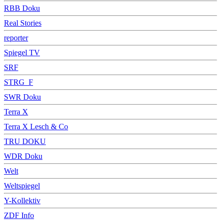
RBB Doku
Real Stories
reporter
Spiegel TV
SRF
STRG_F
SWR Doku
Terra X
Terra X Lesch & Co
TRU DOKU
WDR Doku
Welt
Weltspiegel
Y-Kollektiv
ZDF Info