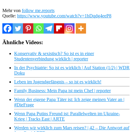
Mehr von
follow me.reports
Quelle:
https://www.youtube.com/watch?v=1bDqdg4eeP8
Ähnliche Videos:
Konservativ & sexistisch? So ist es in einer
Studentenverbindung wirklich | reporter
In der Psychiatrie: So ist es wirklich | Auf Station (1/2) | WDR
Doku
Leben im Jugendgefängnis – so ist es wirklich!
Family Business: Mein Papa ist mein Chef | reporter
Wenn der eigene Papa Täter ist: Ich zeige meinen Vater an |
#DieFrage
Wenn Papa Putins Freund ist: Parallelwelten im Ukraine-
Krieg | Tracks East | ARTE
Werden wir wirklich zum Mars reisen? | 42 – Die Antwort auf