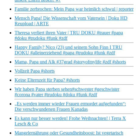
Familie zerbrochen: Mein Papa war heimlich schwul | reporter
Mensch Papa! Die Wissenschaft vom Vatersein | Doku HD
Reupload | ARTE
Theresa verliert ihren Vater | TRU DOKU #trauer #papa
#doku #trudoku #funk #zdf
Happy Family? Nico (23) und seinem Sohn Finn I TRU
DOKU #alleinerziehend #papa #trudoku #funk #zdf
Mama, Papa und Alk #37grad #storyofmylife #zdf #shorts
Vollzeit Papa #shorts
Keine Elternzeit für Papa? #shorts
Wir haben Papa sterben sehen#schwester #geschwister
#corona #vater #trudoku #doku #funk #zdf
„Es werden immer wieder Frauen ermordet aufgefunden“:
Die verschwundenen Frauen Kanadas
Es kann nur besser werden! Frohe Weihnachten! | Terra X
Lesch & Co
Mangelernährung oder Gesundheitsboost: Ist vegetarisch