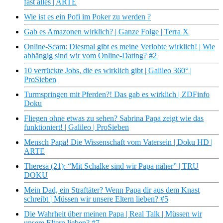
fast alles | ARTE
Wie ist es ein Pofi im Poker zu werden ?
Gab es Amazonen wirklich? | Ganze Folge | Terra X
Online-Scam: Diesmal gibt es meine Verlobte wirklich! | Wie
abhängig sind wir vom Online-Dating? #2
10 verrückte Jobs, die es wirklich gibt | Galileo 360° |
ProSieben
Turmspringen mit Pferden?! Das gab es wirklich | ZDFinfo
Doku
Fliegen ohne etwas zu sehen? Sabrina Papa zeigt wie das
funktioniert! | Galileo | ProSieben
Mensch Papa! Die Wissenschaft vom Vatersein | Doku HD |
ARTE
Theresa (21): “Mit Schalke sind wir Papa näher” | TRU
DOKU
Mein Dad, ein Straftäter? Wenn Papa dir aus dem Knast
schreibt | Müssen wir unsere Eltern lieben? #5
Die Wahrheit über meinen Papa | Real Talk | Müssen wir
unsere Eltern lieben? #7