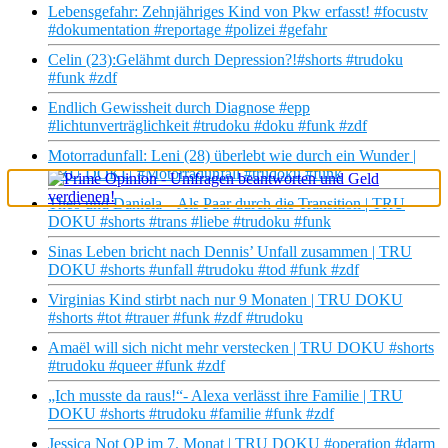
Lebensgefahr: Zehnjähriges Kind von Pkw erfasst! #focustv
#dokumentation #reportage #polizei #gefahr
Celin (23):Gelähmt durch Depression?!#shorts #trudoku
#funk #zdf
Endlich Gewissheit durch Diagnose #epp
#lichtunverträglichkeit #trudoku #doku #funk #zdf
Motorradunfall: Leni (28) überlebt wie durch ein Wunder |
TRU DOKU #Motorradunfall #trudoku #funk
Theo und Daniela – Als Paar durch die Transition | TRU
DOKU #shorts #trans #liebe #trudoku #funk
×
Sinas Leben bricht nach Dennis’ Unfall zusammen | TRU
DOKU #shorts #unfall #trudoku #tod #funk #zdf
Virginias Kind stirbt nach nur 9 Monaten | TRU DOKU
#shorts #tot #trauer #funk #zdf #trudoku
Amaël will sich nicht mehr verstecken | TRU DOKU #shorts
#trudoku #queer #funk #zdf
„Ich musste da raus!“- Alexa verlässt ihre Familie | TRU
DOKU #shorts #trudoku #familie #funk #zdf
Jessica Not OP im 7. Monat | TRU DOKU #operation #darm