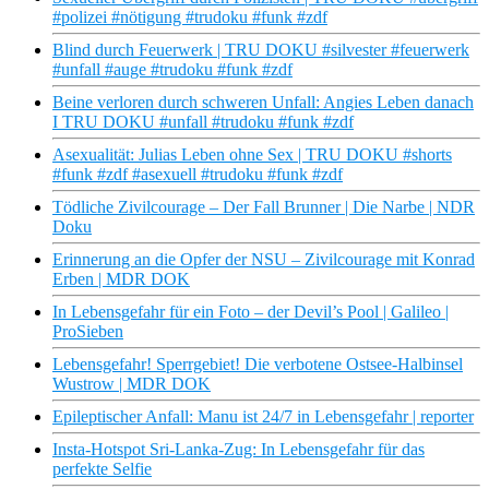
#polizei #nötigung #trudoku #funk #zdf
Blind durch Feuerwerk | TRU DOKU #silvester #feuerwerk
#unfall #auge #trudoku #funk #zdf
Beine verloren durch schweren Unfall: Angies Leben danach
I TRU DOKU #unfall #trudoku #funk #zdf
Asexualität: Julias Leben ohne Sex | TRU DOKU #shorts
#funk #zdf #asexuell #trudoku #funk #zdf
Tödliche Zivilcourage – Der Fall Brunner | Die Narbe | NDR
Doku
Erinnerung an die Opfer der NSU – Zivilcourage mit Konrad
Erben | MDR DOK
In Lebensgefahr für ein Foto – der Devil’s Pool | Galileo |
ProSieben
Lebensgefahr! Sperrgebiet! Die verbotene Ostsee-Halbinsel
Wustrow | MDR DOK
Epileptischer Anfall: Manu ist 24/7 in Lebensgefahr | reporter
Insta-Hotspot Sri-Lanka-Zug: In Lebensgefahr für das
perfekte Selfie