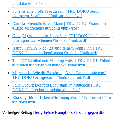
#trudoku #funk #zdf
So ist es eine große Frau zu sein | TRU DOKU #groß
#körpergröße #frauen #funk #trudoku #zdf
Danielas Freundin ist ein Mann | TRU DOKU #transition
#Liebe #Beziehung #trudoku #funk #zdf
Gina (21) ist heute ein Sport-Star | TRU DOKU#behinderung
#parasport #schwimmen #trudoku #funk #zdf
Happy Family? Nico (23) und seinem Sohn Finn I TRU
DOKU #alleinerziehend #papa #trudoku #funk #zdf
Tina (27) ist blind und Make-up Artist I TRU DOKU #blind
#vorurteil #shorts#doku #trudoku #funk #zdf
Magersucht: Wie die Essstörung Arons Leben bestimmte I
TRU DOKU #magersucht #trudoku #funk #zdf
Stille Geburt: Desirees Baby starb im Mutterleib | TRU
DOKU #stillegeburt #trudoku #funk #zdf
Rita singt für ihr Leben #Hoffnung #Kraft #Willensstark #tru
#trudoku #zdf
Vorheriger Beitrag
Der geheime Kampf des Westens gegen die