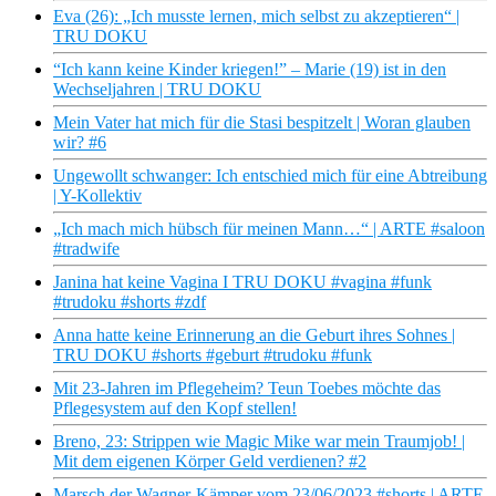
Eva (26): „Ich musste lernen, mich selbst zu akzeptieren“ |
TRU DOKU
“Ich kann keine Kinder kriegen!” – Marie (19) ist in den
Wechseljahren | TRU DOKU
Mein Vater hat mich für die Stasi bespitzelt | Woran glauben
wir? #6
Ungewollt schwanger: Ich entschied mich für eine Abtreibung
| Y-Kollektiv
„Ich mach mich hübsch für meinen Mann…“ | ARTE #saloon
#tradwife
Janina hat keine Vagina I TRU DOKU #vagina #funk
#trudoku #shorts #zdf
Anna hatte keine Erinnerung an die Geburt ihres Sohnes |
TRU DOKU #shorts #geburt #trudoku #funk
Mit 23-Jahren im Pflegeheim? Teun Toebes möchte das
Pflegesystem auf den Kopf stellen!
Breno, 23: Strippen wie Magic Mike war mein Traumjob! |
Mit dem eigenen Körper Geld verdienen? #2
Marsch der Wagner-Kämper vom 23/06/2023 #shorts | ARTE