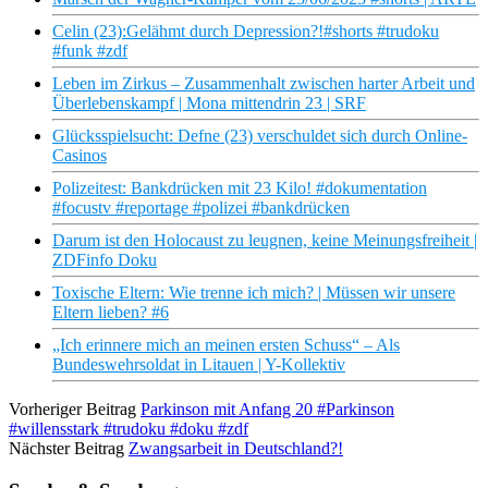
Celin (23):Gelähmt durch Depression?!#shorts #trudoku
#funk #zdf
Leben im Zirkus – Zusammenhalt zwischen harter Arbeit und
Überlebenskampf | Mona mittendrin 23 | SRF
Glücksspielsucht: Defne (23) verschuldet sich durch Online-
Casinos
Polizeitest: Bankdrücken mit 23 Kilo! #dokumentation
#focustv #reportage #polizei #bankdrücken
Darum ist den Holocaust zu leugnen, keine Meinungsfreiheit |
ZDFinfo Doku
Toxische Eltern: Wie trenne ich mich? | Müssen wir unsere
Eltern lieben? #6
„Ich erinnere mich an meinen ersten Schuss“ – Als
Bundeswehrsoldat in Litauen | Y-Kollektiv
Vorheriger Beitrag
Parkinson mit Anfang 20 #Parkinson
#willensstark #trudoku #doku #zdf
Nächster Beitrag
Zwangsarbeit in Deutschland?!