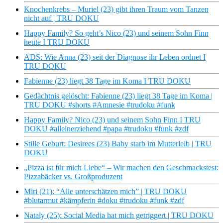
Knochenkrebs – Muriel (23) gibt ihren Traum vom Tanzen
nicht auf | TRU DOKU
Happy Family? So geht’s Nico (23) und seinem Sohn Finn
heute I TRU DOKU
ADS: Wie Anna (23) seit der Diagnose ihr Leben ordnet I
TRU DOKU
Fabienne (23) liegt 38 Tage im Koma I TRU DOKU
Gedächtnis gelöscht: Fabienne (23) liegt 38 Tage im Koma |
TRU DOKU #shorts #Amnesie #trudoku #funk
Happy Family? Nico (23) und seinem Sohn Finn I TRU
DOKU #alleinerziehend #papa #trudoku #funk #zdf
Stille Geburt: Desirees (23) Baby starb im Mutterleib | TRU
DOKU
„Pizza ist für mich Liebe“ – Wir machen den Geschmackstest:
Pizzabäcker vs. Großproduzent
Miri (21): “Alle unterschätzen mich” | TRU DOKU
#blutarmut #kämpferin #doku #trudoku #funk #zdf
Nataly (25): Social Media hat mich getriggert | TRU DOKU