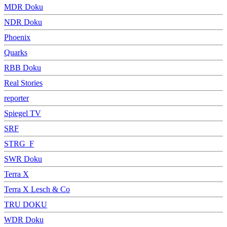
MDR Doku
NDR Doku
Phoenix
Quarks
RBB Doku
Real Stories
reporter
Spiegel TV
SRF
STRG_F
SWR Doku
Terra X
Terra X Lesch & Co
TRU DOKU
WDR Doku