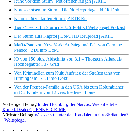
Ruhe vor dem Sturm | Mit offenen Augen | ARTE
Nordseelotsen im Sturm | Die Nordreportage | NDR Doku
Naturschützer laufen Sturm | ARTE Re:
Trans*Teens: Im Sturm der US-Politik | Weltspiegel Podcast
Der Sturm aufs Kapitol | Doku HD Reupload | ARTE
Mafia-Pate von New York: Aufstieg und Fall von Carmine
Persico | ZDFinfo Doku
IQ von 150 plus, Abischnitt von 3,1 – Thorstens Alltag als
Hochbegabter I 37 Grad
Von Kriminellen zum Kult: Aufstieg der Straßengang von
Birmingham | ZDFinfo Doku
Von der Prepper-Familie in den USA bis zum Kolumbianer
mit 52 Kindern von 12 verschiedenen Frauen
Vorheriger Beitrag
In der Hochburg der Narcos: Wie arbeitet ein
Kartell-Dealer? | JENKE. CRIME
Nächster Beitrag
Was steckt hinter den Randalen in Großbritannien?
| Weltspiegel