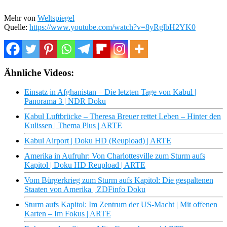
Mehr von
Weltspiegel
Quelle:
https://www.youtube.com/watch?v=8yRglbH2YK0
Ähnliche Videos:
Einsatz in Afghanistan – Die letzten Tage von Kabul |
Panorama 3 | NDR Doku
Kabul Luftbrücke – Theresa Breuer rettet Leben – Hinter den
Kulissen | Thema Plus | ARTE
Kabul Airport | Doku HD (Reupload) | ARTE
Amerika in Aufruhr: Von Charlottesville zum Sturm aufs
Kapitol | Doku HD Reupload | ARTE
Vom Bürgerkrieg zum Sturm aufs Kapitol: Die gespaltenen
Staaten von Amerika | ZDFinfo Doku
Sturm aufs Kapitol: Im Zentrum der US-Macht | Mit offenen
Karten – Im Fokus | ARTE