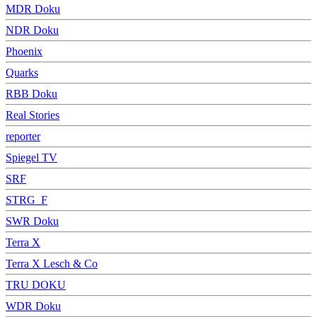
MDR Doku
NDR Doku
Phoenix
Quarks
RBB Doku
Real Stories
reporter
Spiegel TV
SRF
STRG_F
SWR Doku
Terra X
Terra X Lesch & Co
TRU DOKU
WDR Doku