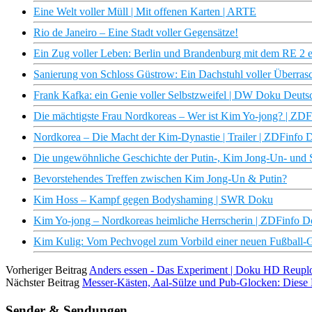
Eine Welt voller Müll | Mit offenen Karten | ARTE
Rio de Janeiro – Eine Stadt voller Gegensätze!
Ein Zug voller Leben: Berlin und Brandenburg mit dem RE 2 e
Sanierung von Schloss Güstrow: Ein Dachstuhl voller Überras
Frank Kafka: ein Genie voller Selbstzweifel | DW Doku Deuts
Die mächtigste Frau Nordkoreas – Wer ist Kim Yo-jong? | ZD
Nordkorea – Die Macht der Kim-Dynastie | Trailer | ZDFinfo 
Die ungewöhnliche Geschichte der Putin-, Kim Jong-Un- und
Bevorstehendes Treffen zwischen Kim Jong-Un & Putin?
Kim Hoss – Kampf gegen Bodyshaming | SWR Doku
Kim Yo-jong – Nordkoreas heimliche Herrscherin | ZDFinfo 
Kim Kulig: Vom Pechvogel zum Vorbild einer neuen Fußball-G
Vorheriger Beitrag
Anders essen - Das Experiment | Doku HD Reupl
Nächster Beitrag
Messer-Kästen, Aal-Sülze und Pub-Glocken: Diese 
Sender & Sendungen