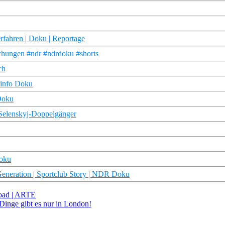
rfahren | Doku | Reportage
chungen #ndr #ndrdoku #shorts
ch
Finfo Doku
Doku
 Selenskyj-Doppelgänger
Doku
eneration | Sportclub Story | NDR Doku
oad | ARTE
Dinge gibt es nur in London!