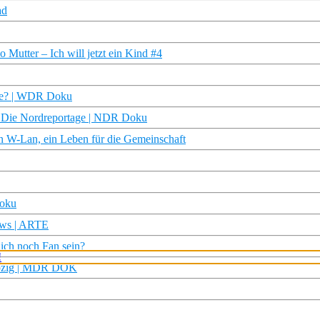
ad
 Mutter – Ich will jetzt ein Kind #4
nce? | WDR Doku
 | Die Nordreportage | NDR Doku
in W-Lan, ein Leben für die Gemeinschaft
Doku
News | ARTE
ich noch Fan sein?
eipzig | MDR DOK