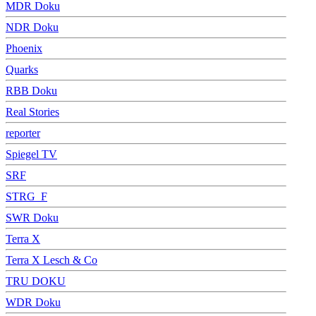
MDR Doku
NDR Doku
Phoenix
Quarks
RBB Doku
Real Stories
reporter
Spiegel TV
SRF
STRG_F
SWR Doku
Terra X
Terra X Lesch & Co
TRU DOKU
WDR Doku