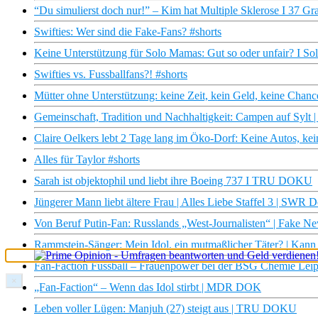
“Du simulierst doch nur!” – Kim hat Multiple Sklerose I 37 Gr
Swifties: Wer sind die Fake-Fans? #shorts
Keine Unterstützung für Solo Mamas: Gut so oder unfair? I Solo
Swifties vs. Fussballfans?! #shorts
Mütter ohne Unterstützung: keine Zeit, kein Geld, keine Cha
Gemeinschaft, Tradition und Nachhaltigkeit: Campen auf Sylt
Claire Oelkers lebt 2 Tage lang im Öko-Dorf: Keine Autos, ke
Alles für Taylor #shorts
Sarah ist objektophil und liebt ihre Boeing 737 I TRU DOKU
Jüngerer Mann liebt ältere Frau | Alles Liebe Staffel 3 | SWR 
Von Beruf Putin-Fan: Russlands „West-Journalisten“ | Fake 
Rammstein-Sänger: Mein Idol, ein mutmaßlicher Täter? | Kann 
Fan-Faction Fussball – Frauenpower bei der BSG Chemie L
×
„Fan-Faction“ – Wenn das Idol stirbt | MDR DOK
Leben voller Lügen: Manjuh (27) steigt aus | TRU DOKU