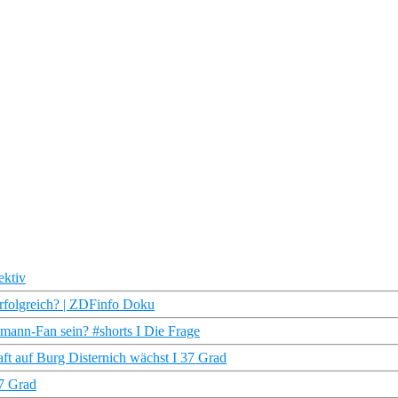
ektiv
rfolgreich? | ZDFinfo Doku
mann-Fan sein? #shorts I Die Frage
t auf Burg Disternich wächst I 37 Grad
37 Grad