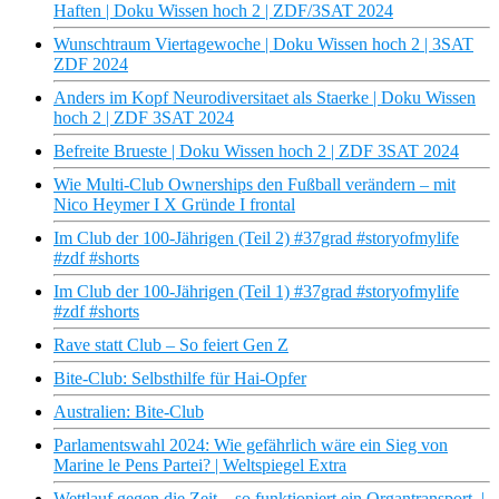
Haften | Doku Wissen hoch 2 | ZDF/3SAT 2024
Wunschtraum Viertagewoche | Doku Wissen hoch 2 | 3SAT
ZDF 2024
Anders im Kopf Neurodiversitaet als Staerke | Doku Wissen
hoch 2 | ZDF 3SAT 2024
Befreite Brueste | Doku Wissen hoch 2 | ZDF 3SAT 2024
Wie Multi-Club Ownerships den Fußball verändern – mit
Nico Heymer I X Gründe I frontal
Im Club der 100-Jährigen (Teil 2) #37grad #storyofmylife
#zdf #shorts
Im Club der 100-Jährigen (Teil 1) #37grad #storyofmylife
#zdf #shorts
Rave statt Club – So feiert Gen Z
Bite-Club: Selbsthilfe für Hai-Opfer
Australien: Bite-Club
Parlamentswahl 2024: Wie gefährlich wäre ein Sieg von
Marine le Pens Partei? | Weltspiegel Extra
Wettlauf gegen die Zeit – so funktioniert ein Organtransport |