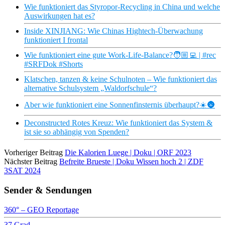
Wie funktioniert das Styropor-Recycling in China und welche
Auswirkungen hat es?
Inside XINJIANG: Wie Chinas Hightech-Überwachung
funktioniert I frontal
Wie funktioniert eine gute Work-Life-Balance?🧑🏼‍💻 | #rec
#SRFDok #Shorts
Klatschen, tanzen & keine Schulnoten – Wie funktioniert das
alternative Schulsystem „Waldorfschule“?
Aber wie funktioniert eine Sonnenfinsternis überhaupt?☀️🌚
Deconstructed Rotes Kreuz: Wie funktioniert das System &
ist sie so abhängig von Spenden?
Vorheriger Beitrag
Die Kalorien Luege | Doku | ORF 2023
Nächster Beitrag
Befreite Brueste | Doku Wissen hoch 2 | ZDF
3SAT 2024
Sender & Sendungen
360° – GEO Reportage
37 Grad