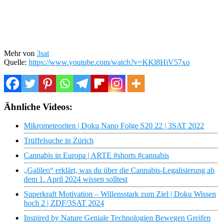
Mehr von
3sat
Quelle:
https://www.youtube.com/watch?v=KKl8HiV57xo
Ähnliche Videos:
Mikrometeoriten | Doku Nano Folge S20 22 | 3SAT 2022
Trüffelsuche in Zürich
Cannabis in Europa | ARTE #shorts #cannabis
„Galileo“ erklärt, was du über die Cannabis-Legalisierung ab
dem 1. April 2024 wissen solltest
Superkraft Motivation – Willensstark zum Ziel | Doku Wissen
hoch 2 | ZDF/3SAT 2024
Inspired by Nature Geniale Technologien Bewegen Greifen