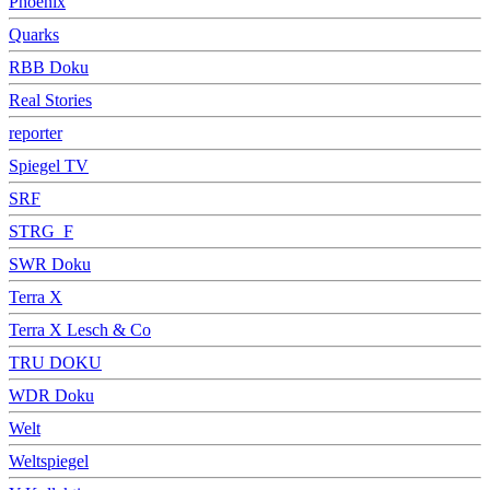
Phoenix
Quarks
RBB Doku
Real Stories
reporter
Spiegel TV
SRF
STRG_F
SWR Doku
Terra X
Terra X Lesch & Co
TRU DOKU
WDR Doku
Welt
Weltspiegel