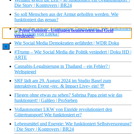
Die Story | Kontrovers | BR24
So soll Menschen aus der Armut geholfen werden. Wie
funktioniert das genau?
Der größte private Arbeitsgeber Deutschland: Wie funktioniert
das System von Edeka?
Wie Social Media Demokratien gefährdet | WDR Doku
×
#Trump – Wie Social Media die Politik verändert | Doku HD |
ARTE
Cannabis-Legalisierung in Thailand – ein Fehler? |
Weltspiegel
SRF lädt am 29. August 2024 im Studio Basel zum
interaktiven Event «rec. & Impact Live» ein! 🎊
Fliegen ohne etwas zu sehen? Sabrina Papa zeigt wie das
funktioniert! | Galileo | ProSieben
Vollautonomer LKW von Einride revolutioniert den
Gütertransport! Wie funktioniert er?
Lebensmittel und Energie: Wie funktioniert Selbstversorgung?
| Die Story | Kontrovers | BR24