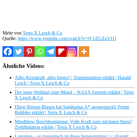
Mehr von
Terra X Lesch & Co
Quelle:
https://www.youtube.com/watch?v=tV1ZGZaYf1I
Ähnliche Videos:
Alles Kernkraft, alles bingo? | Transmutation erklärt | Harald
Lesch | Terra X Lesch & Co
Der neue Wettlauf zum Mond – NASA Artemis erklärt | Terra
X Lesch & Co
Diese Riesen-Blasen hat Sagittarius A* ausgespuckt! Fermi
Bubbles erklärt | Terra X Lesch & Co
Mindblow Beschleunigung: Volle Kraft zum nächsten Stern?
Zeitdilatation erklärt | Terra X Lesch & Co
Laniakea – so fantastisch ist diese Superstruktur ✨ | Harald