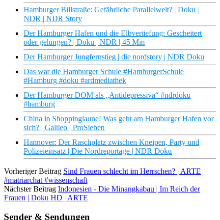
Hamburger Billstraße: Gefährliche Parallelwelt? | Doku |
NDR | NDR Story
Der Hamburger Hafen und die Elbvertiefung: Gescheitert
oder gelungen? | Doku | NDR | 45 Min
Der Hamburger Jungfernstieg | die nordstory | NDR Doku
Das war die Hamburger Schule #HamburgerSchule
#Hamburg #doku #ardmediathek
Der Hamburger DOM als „Antidepressiva“ #ndrdoku
#hamburg
China in Shoppinglaune! Was geht am Hamburger Hafen vor
sich? | Galileo | ProSieben
Hannover: Der Raschplatz zwischen Kneipen, Party und
Polizeieinsatz | Die Nordreportage | NDR Doku
Vorheriger Beitrag
Sind Frauen schlecht im Herrschen? | ARTE
#matriarchat #wissenschaft
Nächster Beitrag
Indonesien - Die Minangkabau | Im Reich der
Frauen | Doku HD | ARTE
Sender & Sendungen