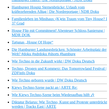
Hamburger Hospiz Sternenbrücke: Urlaub vom
kräftezehrenden Alltag | Die Nordreportage | NDR Doku
Familienleben im Minihaus: (K)ein Traum vom Tiny House? I
37 Grad
House Flip mit Commitment! Abenteuer Schloss-Sanierung |
MDR DOK
Tatjanas „House Of Hope“
Die Hamburger Landungsbrücken: Schönster Arbeitsplatz der
Welt? #doku #ndrdoku #shorts #hamburg
Wie Techno in die Zukunft wirkt | DW Doku Deutsch
Techno, Drogen und Kommerz: Das Tomorrowland Festival |
ZDFinfo Doku
Wie Techno geboren wurde | DW Doku Deutsch
Kiews Techno-Szene packt an | ARTE Re:
Wie Kiews Techno-Szene beim Wiederaufbau hilft 🎶
Diktatur Belarus: Wie Techno, Kunst und Proteste unterdrückt
werden | Tracks East | ARTE