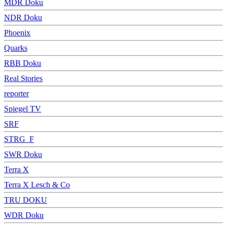
MDR Doku
NDR Doku
Phoenix
Quarks
RBB Doku
Real Stories
reporter
Spiegel TV
SRF
STRG_F
SWR Doku
Terra X
Terra X Lesch & Co
TRU DOKU
WDR Doku