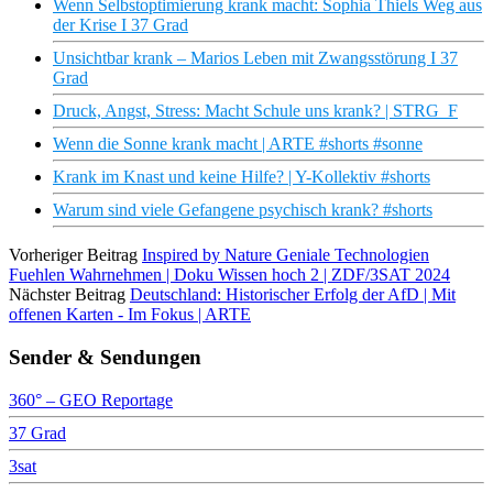
Wenn Selbstoptimierung krank macht: Sophia Thiels Weg aus
der Krise I 37 Grad
Unsichtbar krank – Marios Leben mit Zwangsstörung I 37
Grad
Druck, Angst, Stress: Macht Schule uns krank? | STRG_F
Wenn die Sonne krank macht | ARTE #shorts #sonne
Krank im Knast und keine Hilfe? | Y-Kollektiv #shorts
Warum sind viele Gefangene psychisch krank? #shorts
Vorheriger Beitrag
Inspired by Nature Geniale Technologien
Fuehlen Wahrnehmen | Doku Wissen hoch 2 | ZDF/3SAT 2024
Nächster Beitrag
Deutschland: Historischer Erfolg der AfD | Mit
offenen Karten - Im Fokus | ARTE
Sender & Sendungen
360° – GEO Reportage
37 Grad
3sat