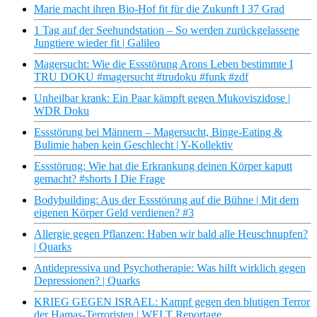
Marie macht ihren Bio-Hof fit für die Zukunft I 37 Grad
1 Tag auf der Seehundstation – So werden zurückgelassene
Jungtiere wieder fit | Galileo
Magersucht: Wie die Essstörung Arons Leben bestimmte I
TRU DOKU #magersucht #trudoku #funk #zdf
Unheilbar krank: Ein Paar kämpft gegen Mukoviszidose |
WDR Doku
Essstörung bei Männern – Magersucht, Binge-Eating &
Bulimie haben kein Geschlecht | Y-Kollektiv
Essstörung: Wie hat die Erkrankung deinen Körper kaputt
gemacht? #shorts I Die Frage
Bodybuilding: Aus der Essstörung auf die Bühne | Mit dem
eigenen Körper Geld verdienen? #3
Allergie gegen Pflanzen: Haben wir bald alle Heuschnupfen?
| Quarks
Antidepressiva und Psychotherapie: Was hilft wirklich gegen
Depressionen? | Quarks
KRIEG GEGEN ISRAEL: Kampf gegen den blutigen Terror
der Hamas-Terroristen | WELT Reportage