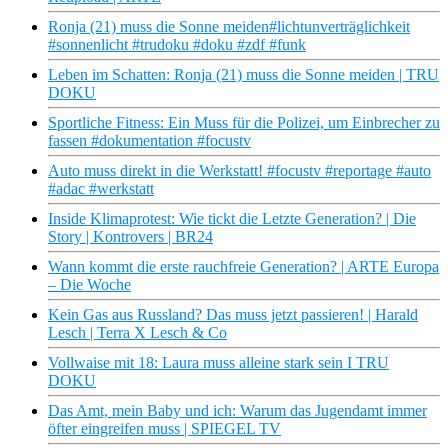
Ronja (21) muss die Sonne meiden#lichtunverträglichkeit
#sonnenlicht #trudoku #doku #zdf #funk
Leben im Schatten: Ronja (21) muss die Sonne meiden | TRU
DOKU
Sportliche Fitness: Ein Muss für die Polizei, um Einbrecher zu
fassen #dokumentation #focustv
Auto muss direkt in die Werkstatt! #focustv #reportage #auto
#adac #werkstatt
Inside Klimaprotest: Wie tickt die Letzte Generation? | Die
Story | Kontrovers | BR24
Wann kommt die erste rauchfreie Generation? | ARTE Europa
– Die Woche
Kein Gas aus Russland? Das muss jetzt passieren! | Harald
Lesch | Terra X Lesch & Co
Vollwaise mit 18: Laura muss alleine stark sein I TRU
DOKU
Das Amt, mein Baby und ich: Warum das Jugendamt immer
öfter eingreifen muss | SPIEGEL TV