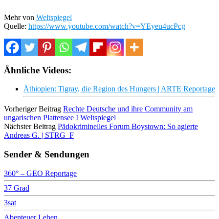
Mehr von
Weltspiegel
Quelle:
https://www.youtube.com/watch?v=YEyeu4ucPcg
Ähnliche Videos:
Äthiopien: Tigray, die Region des Hungers | ARTE Reportage
Vorheriger Beitrag
Rechte Deutsche und ihre Community am
ungarischen Plattensee I Weltspiegel
Nächster Beitrag
Pädokriminelles Forum Boystown: So agierte
Andreas G. | STRG_F
Sender & Sendungen
360° – GEO Reportage
37 Grad
3sat
Abenteuer Leben