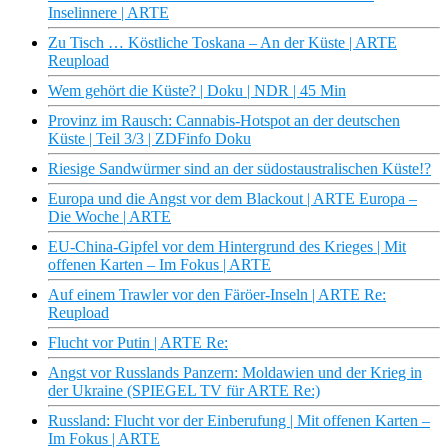
Inselinnere | ARTE
Zu Tisch … Köstliche Toskana – An der Küste | ARTE
Reupload
Wem gehört die Küste? | Doku | NDR | 45 Min
Provinz im Rausch: Cannabis-Hotspot an der deutschen
Küste | Teil 3/3 | ZDFinfo Doku
Riesige Sandwürmer sind an der südostaustralischen Küste!?
Europa und die Angst vor dem Blackout | ARTE Europa –
Die Woche | ARTE
EU-China-Gipfel vor dem Hintergrund des Krieges | Mit
offenen Karten – Im Fokus | ARTE
Auf einem Trawler vor den Färöer-Inseln | ARTE Re:
Reupload
Flucht vor Putin | ARTE Re:
Angst vor Russlands Panzern: Moldawien und der Krieg in
der Ukraine (SPIEGEL TV für ARTE Re:)
Russland: Flucht vor der Einberufung | Mit offenen Karten –
Im Fokus | ARTE