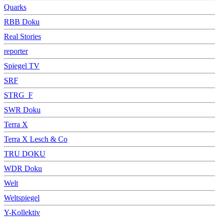
Quarks
RBB Doku
Real Stories
reporter
Spiegel TV
SRF
STRG_F
SWR Doku
Terra X
Terra X Lesch & Co
TRU DOKU
WDR Doku
Welt
Weltspiegel
Y-Kollektiv