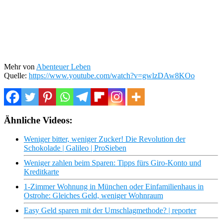
Mehr von
Abenteuer Leben
Quelle:
https://www.youtube.com/watch?v=gwlzDAw8KOo
Ähnliche Videos:
Weniger bitter, weniger Zucker! Die Revolution der
Schokolade | Galileo | ProSieben
Weniger zahlen beim Sparen: Tipps fürs Giro-Konto und
Kreditkarte
1-Zimmer Wohnung in München oder Einfamilienhaus in
Ostrohe: Gleiches Geld, weniger Wohnraum
Easy Geld sparen mit der Umschlagmethode? | reporter