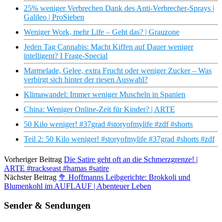
25% weniger Verbrechen Dank des Anti-Verbrecher-Sprays |
Galileo | ProSieben
Weniger Work, mehr Life – Geht das? | Grauzone
Jeden Tag Cannabis: Macht Kiffen auf Dauer weniger
intelligent? I Frage-Special
Marmelade, Gelee, extra Frucht oder weniger Zucker – Was
verbirgt sich hinter der riesen Auswahl?
Klimawandel: Immer weniger Muscheln in Spanien
China: Weniger Online-Zeit für Kinder? | ARTE
50 Kilo weniger! #37grad #storyofmylife #zdf #shorts
Teil 2: 50 Kilo weniger! #storyofmylife #37grad #shorts #zdf
Vorheriger Beitrag
Die Satire geht oft an die Schmerzgrenze! |
ARTE #trackseast #hamas #satire
Nächster Beitrag
🥦 Hoffmanns Leibgerichte: Brokkoli und
Blumenkohl im AUFLAUF | Abenteuer Leben
Sender & Sendungen