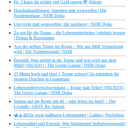
Nr. 3 kann dir richtig viel Geld sparen 💸 #shorts
Haushaltsauflösung: Spenden statt wegwerfen | Die
Nordreportage | NDR Doku
Upcyceln statt wegwerfen | die nordstory | NDR Doku
Zu gut für die Tonne – die Lebensmittelretter | erlebnis hessen
| Dokus & Reportagen
Aus der gelben Tonne ins Regal – Wie aus Müll Verpackung
wird | Die Nordreportage | NDR
Biomüll: Was gehört in die Tonne und was wird aus dem
Müll? (S02/E01) | The Green Garage | NDR Doku
25 Meter hoch und über 1 Tonne schwer! So entstehen die
riesigen Drachen in Guatemala
Lebensmittelverschwendung – Tonne statt Teller? (S01/E03) |
The Green Garage | NDR Doku
Sparen auf die Rente mit 40 – oder leben im Jetzt? – Der
Livetalk | ARTE Re: Saloon
🍯🍙🧊Die ewig haltbaren Lebensmittel | Galileo | ProSieben
Lebensmittel und Energie: Wie funktioniert Selbstversorgung?