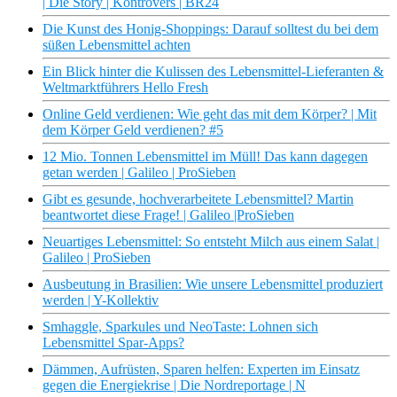
| Die Story | Kontrovers | BR24
Die Kunst des Honig-Shoppings: Darauf solltest du bei dem
süßen Lebensmittel achten
Ein Blick hinter die Kulissen des Lebensmittel-Lieferanten &
Weltmarktführers Hello Fresh
Online Geld verdienen: Wie geht das mit dem Körper? | Mit
dem Körper Geld verdienen? #5
12 Mio. Tonnen Lebensmittel im Müll! Das kann dagegen
getan werden | Galileo | ProSieben
Gibt es gesunde, hochverarbeitete Lebensmittel? Martin
beantwortet diese Frage! | Galileo |ProSieben
Neuartiges Lebensmittel: So entsteht Milch aus einem Salat |
Galileo | ProSieben
Ausbeutung in Brasilien: Wie unsere Lebensmittel produziert
werden | Y-Kollektiv
Smhaggle, Sparkules und NeoTaste: Lohnen sich
Lebensmittel Spar-Apps?
Dämmen, Aufrüsten, Sparen helfen: Experten im Einsatz
gegen die Energiekrise | Die Nordreportage | N