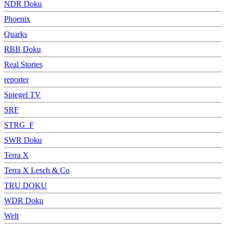
NDR Doku
Phoenix
Quarks
RBB Doku
Real Stories
reporter
Spiegel TV
SRF
STRG_F
SWR Doku
Terra X
Terra X Lesch & Co
TRU DOKU
WDR Doku
Welt