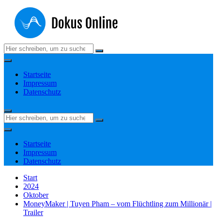
Zum
Inhalt
springen
Suchen
nach:
Startseite
Impressum
Datenschutz
Suchen
nach:
Startseite
Impressum
Datenschutz
Start
2024
Oktober
MoneyMaker | Tuyen Pham – vom Flüchtling zum Millionär |
Trailer