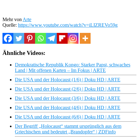
Mehr von
Arte
Quelle:
https://www.youtube.com/watch?v=iLIZREVo59g
Ähnliche Videos:
Demokratische Republik Kongo: Starker Papst, schwaches
Land | Mit offenen Karten – Im Fokus | ARTE
Die USA und der Holocaust (1/6) | Doku HD | ARTE
Die USA und der Holocaust (2/6) | Doku HD | ARTE
Die USA und der Holocaust (3/6) | Doku HD | ARTE
Die USA und der Holocaust (4/6) | Doku HD | ARTE
Die USA und der Holocaust (6/6) | Doku HD | ARTE
Der Begriff „Holocaust“ stammt ursprünglich aus dem
Griechischen und bedeutet „Brandopfer“ | ZDFinfo