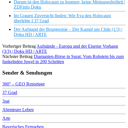
Darum ist den Holocaust zu leugnen, keine Meinungsfreiheit |
ZDFinfo Doku
Im Grauen Zuversicht finden: Wie Eva den Holocaust
überlebte I 37 Grad
Der Aufstand der Bourgeoisie – Der Kampf um Chile (1/3) |
Doku HD | ARTE
Vorheriger Beitrag
Aufstände - Europa und der Eiserne Vorhang
(3/3) | Doku HD | ARTE
Nächster Beitrag
Diamanten-Börse in Surat: Vom Rohstein bis zum
funkelnden Juwel in 200 Schritten
Sender & Sendungen
360° – GEO Reportage
37 Grad
3sat
Abenteuer Leben
Arte
Bayerisches Fernsehen