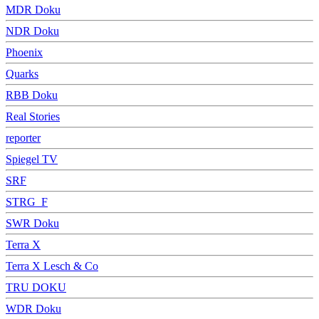
MDR Doku
NDR Doku
Phoenix
Quarks
RBB Doku
Real Stories
reporter
Spiegel TV
SRF
STRG_F
SWR Doku
Terra X
Terra X Lesch & Co
TRU DOKU
WDR Doku