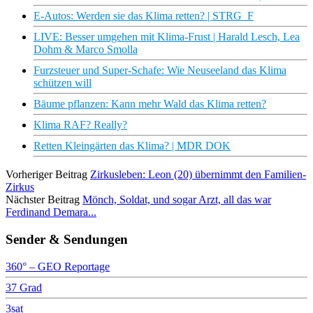
E-Autos: Werden sie das Klima retten? | STRG_F
LIVE: Besser umgehen mit Klima-Frust | Harald Lesch, Lea
Dohm & Marco Smolla
Furzsteuer und Super-Schafe: Wie Neuseeland das Klima
schützen will
Bäume pflanzen: Kann mehr Wald das Klima retten?
Klima RAF? Really?
Retten Kleingärten das Klima? | MDR DOK
Vorheriger Beitrag
Zirkusleben: Leon (20) übernimmt den Familien-
Zirkus
Nächster Beitrag
Mönch, Soldat, und sogar Arzt, all das war
Ferdinand Demara...
Sender & Sendungen
360° – GEO Reportage
37 Grad
3sat