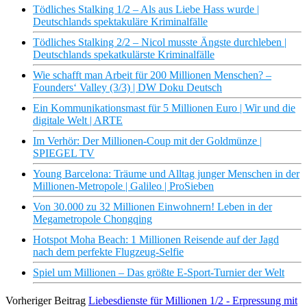
Tödliches Stalking 1/2 – Als aus Liebe Hass wurde |
Deutschlands spektakuläre Kriminalfälle
Tödliches Stalking 2/2 – Nicol musste Ängste durchleben |
Deutschlands spekatkulärste Kriminalfälle
Wie schafft man Arbeit für 200 Millionen Menschen? –
Founders‘ Valley (3/3) | DW Doku Deutsch
Ein Kommunikationsmast für 5 Millionen Euro | Wir und die
digitale Welt | ARTE
Im Verhör: Der Millionen-Coup mit der Goldmünze |
SPIEGEL TV
Young Barcelona: Träume und Alltag junger Menschen in der
Millionen-Metropole | Galileo | ProSieben
Von 30.000 zu 32 Millionen Einwohnern! Leben in der
Megametropole Chongqing
Hotspot Moha Beach: 1 Millionen Reisende auf der Jagd
nach dem perfekte Flugzeug-Selfie
Spiel um Millionen – Das größte E-Sport-Turnier der Welt
Vorheriger Beitrag
Liebesdienste für Millionen 1/2 - Erpressung mit