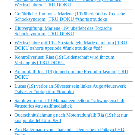
Wechseljahren | TRU DOKU
Gefährliche Tampons: Marlene (19) überlebt das Toxische
Schocksyndrom | TRU DOKU #shorts #trudoku
Blutvergiftung: Marlene (19) überlebt das Toxische
Schocksyndrom | TRU DOKU
Wechseljahre mit 19 – So stark geht Marie damit um | TRU
DOKU #shorts #periode #funk #trudoku #zdf
Kontrollverlust: Rias (19) Leidenschaft wird ihr zum
Verhängnis | TRU DOKU
Autounfall: Josi (19) trauert um ihre Freundin Jasmin | TRU
DOKU
Lucas (19) verlor an Silvester sein linkes Auge #feuerwerk
#silvester #notop #tru #trudoku
Sarah wurde mit 19 Mama#teenieeltern #schwangerschaft
#trustories #tru #zdfmediathek
Querschnittslähmung nach Motorradunfall: Ria (19) hat nur
knapp überlebt #tru #zdf
Am Ballermann von Thailand – Deutsche in Pattaya | HD
Doku