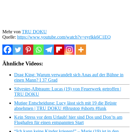
Mehr von
TRU DOKU
Quelle:
https://www.youtube.com/watch?v=eyrlkk6C1EQ
Ähnliche Videos:
Drag King: Warum verwandelt sich Anas auf der Bühne in
einen Mann? I 37 Grad
Silvester-Albtraum: Lucas (19) von Feuerwerk getroffen |
TRU DOKU
Mutige Entscheidung: Lucy lässt sich mit 19 die Brüste
abnehmen | TRU DOKU #Brustop #shorts #funk
Kein Stress vor dem Urlaub! hier sind Dos und Don’ts am
Flughafen für einen entspannten Start
“Ich kann keine Kinder kriegen!” – Marie (19) ist in den