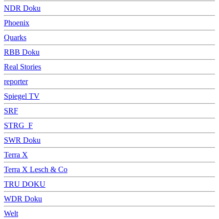
NDR Doku
Phoenix
Quarks
RBB Doku
Real Stories
reporter
Spiegel TV
SRF
STRG_F
SWR Doku
Terra X
Terra X Lesch & Co
TRU DOKU
WDR Doku
Welt