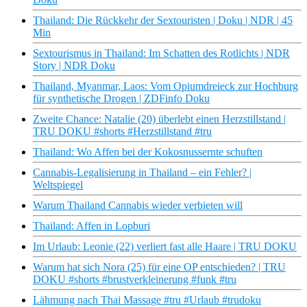
Thailand: Die Rückkehr der Sextouristen | Doku | NDR | 45
Min
Sextourismus in Thailand: Im Schatten des Rotlichts | NDR
Story | NDR Doku
Thailand, Myanmar, Laos: Vom Opiumdreieck zur Hochburg
für synthetische Drogen | ZDFinfo Doku
Zweite Chance: Natalie (20) überlebt einen Herzstillstand |
TRU DOKU #shorts #Herzstillstand #tru
Thailand: Wo Affen bei der Kokosnussernte schuften
Cannabis-Legalisierung in Thailand – ein Fehler? |
Weltspiegel
Warum Thailand Cannabis wieder verbieten will
Thailand: Affen in Lopburi
Im Urlaub: Leonie (22) verliert fast alle Haare | TRU DOKU
Warum hat sich Nora (25) für eine OP entschieden? | TRU
DOKU #shorts #brustverkleinerung #funk #tru
Lähmung nach Thai Massage #tru #Urlaub #trudoku