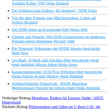
Ausfahrt Kultur | DW Doku Deutsch
Der Schlüssel zum Schloss | die nordstory | NDR Doku
Von der alten Festung zum Märchenschloss: Leben auf
Schloss Bronnen
Der DDR-Spion im Kanzleramt #ndr #doku #ddr
Ostalgie und Neugier: Wie DDR-Erinnerungen im modernen
Potsdam leben! #reportage #focustv #ddr
Die Nationale Volksarmee der #DDR #shorts #geschichte
#mdr #nva
Ost-Mark, D-Mark und Aluchips #ddr #geschichte #geld
#mdr #mdrdok #shorts #short #doku #retro
Katastrophenwinter 1978/79 in #Oberhof #ddr #geschichte
#doku #shorts #winter #history #mdr #mdrdok
Antifaschistischer Schutzwall · #DDR Mauerbau
#berlinermauer #geschichte #shorts #mdr #doku #mdrdok
Vorheriger Beitrag
Megafeuer: Risiken für Europas Städte | ARTE
Hintergrund
Nächster Beitrag
Prüfungsstress und Alltag im U-Boot U36 | die