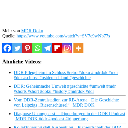
Mehr von
MDR Doku
Quelle:
https://www.youtube.com/watch?v=SV7e9wNb77s
Ähnliche Videos:
DDR Pflegeheim im Schloss #retro #doku #mdrdok #mdr
#ddr #schloss #ostdeutschland #geschichte
DDR: Geheimsache Umwelt #geschichte #umwelt #mdr
#shorts #short #doku #history #mdrdok #ddr
Vom DDR-Zentralstadion zur RB-Arena · Die Geschichte
von Leipzigs „Riesenschüssel“ | MDR DOK
Diagnose Unangepasst – Tripperburgen in der DDR | Podcast
| MDR DOK #ddr #podcast #tripperburg
Kollektivierung statt Ausbeutung – Planwirtschaft der DDR