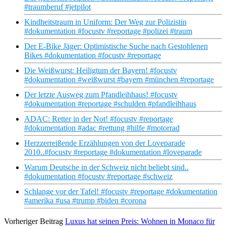
#traumberuf #jetpilot
Kindheitstraum in Uniform: Der Weg zur Polizistin
#dokumentation #focustv #reportage #polizei #traum
Der E-Bike Jäger: Optimistische Suche nach Gestohlenen
Bikes #dokumentation #focustv #reportage
Die Weißwurst: Heiligtum der Bayern! #focustv
#dokumentation #weißwurst #bayern #münchen #reportage
Der letzte Ausweg zum Pfandleihhaus! #focustv
#dokumentation #reportage #schulden #pfandleihhaus
ADAC: Retter in der Not! #focustv #reportage
#dokumentation #adac #rettung #hilfe #motorrad
Herzzerreißende Erzählungen von der Loveparade
2010..#focustv #reportage #dokumentation #loveparade
Warum Deutsche in der Schweiz nicht beliebt sind..
#dokumentation #focustv #reportage #schweiz
Schlange vor der Tafel! #focustv #reportage #dokumentation
#amerika #usa #trump #biden #corona
Vorheriger Beitrag
Luxus hat seinen Preis: Wohnen in Monaco für