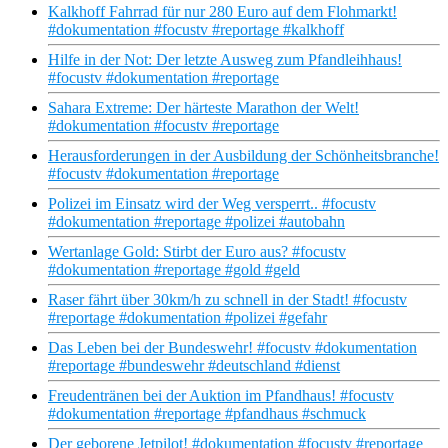
Kalkhoff Fahrrad für nur 280 Euro auf dem Flohmarkt!
#dokumentation #focustv #reportage #kalkhoff
Hilfe in der Not: Der letzte Ausweg zum Pfandleihhaus!
#focustv #dokumentation #reportage
Sahara Extreme: Der härteste Marathon der Welt!
#dokumentation #focustv #reportage
Herausforderungen in der Ausbildung der Schönheitsbranche!
#focustv #dokumentation #reportage
Polizei im Einsatz wird der Weg versperrt.. #focustv
#dokumentation #reportage #polizei #autobahn
Wertanlage Gold: Stirbt der Euro aus? #focustv
#dokumentation #reportage #gold #geld
Raser fährt über 30km/h zu schnell in der Stadt! #focustv
#reportage #dokumentation #polizei #gefahr
Das Leben bei der Bundeswehr! #focustv #dokumentation
#reportage #bundeswehr #deutschland #dienst
Freudentränen bei der Auktion im Pfandhaus! #focustv
#dokumentation #reportage #pfandhaus #schmuck
Der geborene Jetpilot! #dokumentation #focustv #reportage