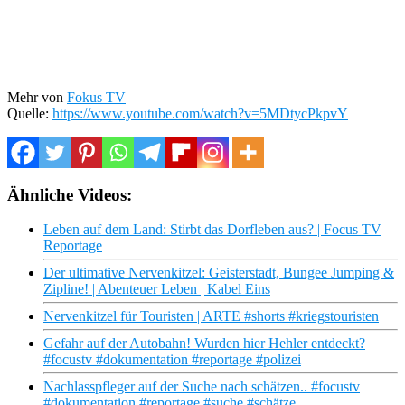
Mehr von
Fokus TV
Quelle:
https://www.youtube.com/watch?v=5MDtycPkpvY
Ähnliche Videos:
Leben auf dem Land: Stirbt das Dorfleben aus? | Focus TV
Reportage
Der ultimative Nervenkitzel: Geisterstadt, Bungee Jumping &
Zipline! | Abenteuer Leben | Kabel Eins
Nervenkitzel für Touristen | ARTE #shorts #kriegstouristen
Gefahr auf der Autobahn! Wurden hier Hehler entdeckt?
#focustv #dokumentation #reportage #polizei
Nachlasspfleger auf der Suche nach schätzen.. #focustv
#dokumentation #reportage #suche #schätze