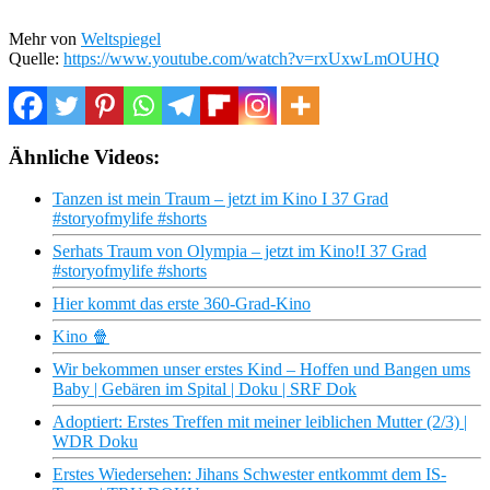
Mehr von
Weltspiegel
Quelle:
https://www.youtube.com/watch?v=rxUxwLmOUHQ
Ähnliche Videos:
Tanzen ist mein Traum – jetzt im Kino I 37 Grad
#storyofmylife #shorts
Serhats Traum von Olympia – jetzt im Kino!I 37 Grad
#storyofmylife #shorts
Hier kommt das erste 360-Grad-Kino
Kino 🍿
Wir bekommen unser erstes Kind – Hoffen und Bangen ums
Baby | Gebären im Spital | Doku | SRF Dok
Adoptiert: Erstes Treffen mit meiner leiblichen Mutter (2/3) |
WDR Doku
Erstes Wiedersehen: Jihans Schwester entkommt dem IS-