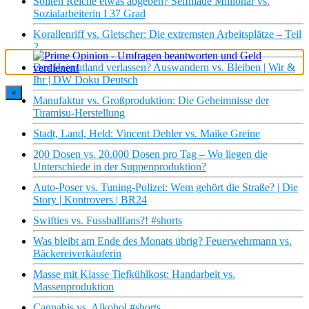
Sollten Reiche etwas abgeben? Selfmade Millionär vs.
Sozialarbeiterin I 37 Grad
Korallenriff vs. Gletscher: Die extremsten Arbeitsplätze – Teil
2
Das Heimatland verlassen? Auswandern vs. Bleiben | Wir &
Ihr | DW Doku Deutsch
×
Manufaktur vs. Großproduktion: Die Geheimnisse der
Tiramisu-Herstellung
Stadt, Land, Held: Vincent Dehler vs. Maike Greine
200 Dosen vs. 20.000 Dosen pro Tag – Wo liegen die
Unterschiede in der Suppenproduktion?
Auto-Poser vs. Tuning-Polizei: Wem gehört die Straße? | Die
Story | Kontrovers | BR24
Swifties vs. Fussballfans?! #shorts
Was bleibt am Ende des Monats übrig? Feuerwehrmann vs.
Bäckereiverkäuferin
Masse mit Klasse Tiefkühlkost: Handarbeit vs.
Massenproduktion
Cannabis vs. Alkohol #shorts