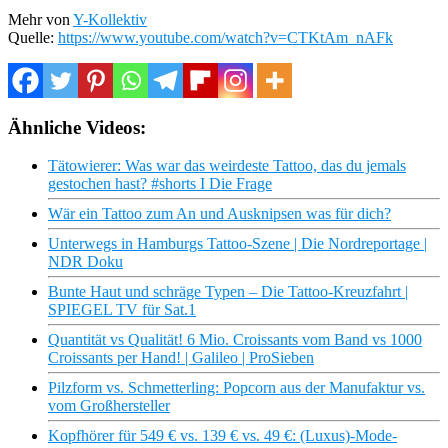
Mehr von
Y-Kollektiv
Quelle:
https://www.youtube.com/watch?v=CTKtAm_nAFk
Ähnliche Videos:
Tätowierer: Was war das weirdeste Tattoo, das du jemals
gestochen hast? #shorts I Die Frage
Wär ein Tattoo zum An und Ausknipsen was für dich?
Unterwegs in Hamburgs Tattoo-Szene | Die Nordreportage |
NDR Doku
Bunte Haut und schräge Typen – Die Tattoo-Kreuzfahrt |
SPIEGEL TV für Sat.1
Quantität vs Qualität! 6 Mio. Croissants vom Band vs 1000
Croissants per Hand! | Galileo | ProSieben
Pilzform vs. Schmetterling: Popcorn aus der Manufaktur vs.
vom Großhersteller
Kopfhörer für 549 € vs. 139 € vs. 49 €: (Luxus)-Mode-