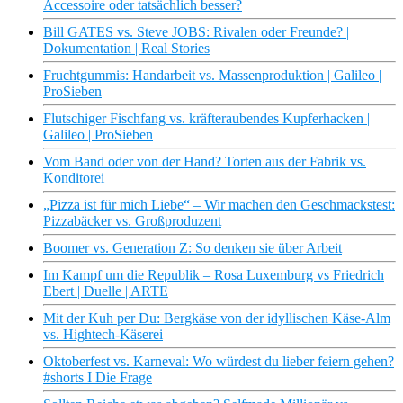
Accessoire oder tatsächlich besser?
Bill GATES vs. Steve JOBS: Rivalen oder Freunde? |
Dokumentation | Real Stories
Fruchtgummis: Handarbeit vs. Massenproduktion | Galileo |
ProSieben
Flutschiger Fischfang vs. kräfteraubendes Kupferhacken |
Galileo | ProSieben
Vom Band oder von der Hand? Torten aus der Fabrik vs.
Konditorei
„Pizza ist für mich Liebe“ – Wir machen den Geschmackstest:
Pizzabäcker vs. Großproduzent
Boomer vs. Generation Z: So denken sie über Arbeit
Im Kampf um die Republik – Rosa Luxemburg vs Friedrich
Ebert | Duelle | ARTE
Mit der Kuh per Du: Bergkäse von der idyllischen Käse-Alm
vs. Hightech-Käserei
Oktoberfest vs. Karneval: Wo würdest du lieber feiern gehen?
#shorts I Die Frage