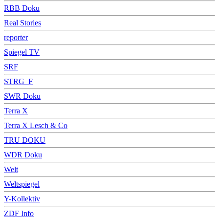
RBB Doku
Real Stories
reporter
Spiegel TV
SRF
STRG_F
SWR Doku
Terra X
Terra X Lesch & Co
TRU DOKU
WDR Doku
Welt
Weltspiegel
Y-Kollektiv
ZDF Info