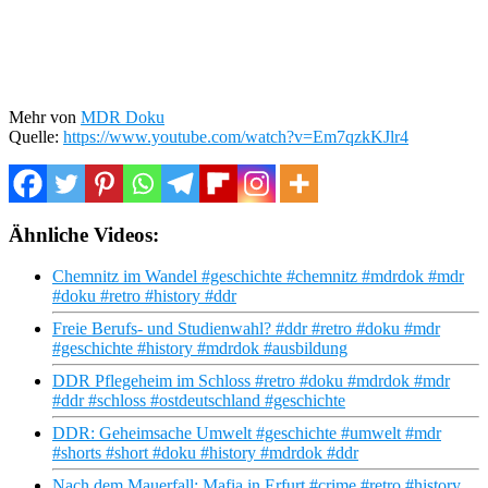
Mehr von
MDR Doku
Quelle:
https://www.youtube.com/watch?v=Em7qzkKJlr4
Ähnliche Videos:
Chemnitz im Wandel #geschichte #chemnitz #mdrdok #mdr
#doku #retro #history #ddr
Freie Berufs- und Studienwahl? #ddr #retro #doku #mdr
#geschichte #history #mdrdok #ausbildung
DDR Pflegeheim im Schloss #retro #doku #mdrdok #mdr
#ddr #schloss #ostdeutschland #geschichte
DDR: Geheimsache Umwelt #geschichte #umwelt #mdr
#shorts #short #doku #history #mdrdok #ddr
Nach dem Mauerfall: Mafia in Erfurt #crime #retro #history