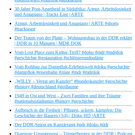
30 Jahre Post-Apartheid in Südafrika: Armut, Arbeitslosigkeit
und Amapiano | Tracks East | ARTE
Armut, Arbeitslosigkeit und Amapiano | ARTE #shorts
#trackseast
Der Traum von der Platte – Wohnungsbau in der DDR erklärt
| DDR in 10 Minuten | MDR DOK
Vom Lost Place zum Kultur-Treff? #doku #mdr #mdrdok
#geschichte #restauration #schlösserundpaläste
Vom Rohbau zur Dampflok-Erlebniswelt #doku #geschichte
#dampflok #eisenbahn #züge #mdr #mdrdok
„WILLY – Verrat am Kanzler“ #bundeskanzler #geschichte
#history #deutschland #guillaume
1949 in Ost und West – Zwei Familien und ihre Träume
#nationalsozialismus #history #geschichte
Aufbruch in die Freiheit | Pflügen, ackern, kämpfen: Die
Geschichte der Bauern (3/4) | Doku HD |ARTE
Der DDR-Spion im Kanzleramt #ndr #doku #ddr
Diagnose Unangepasst – Tripperburgen in der DDR | Podcast