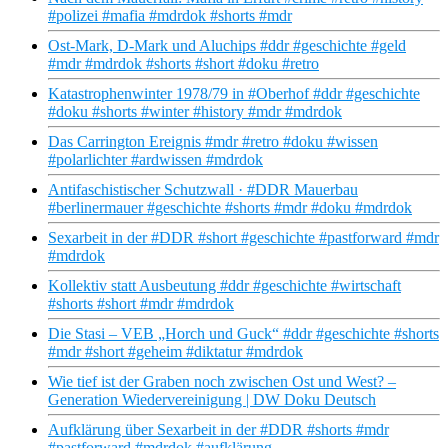
#polizei #mafia #mdrdok #shorts #mdr
Ost-Mark, D-Mark und Aluchips #ddr #geschichte #geld
#mdr #mdrdok #shorts #short #doku #retro
Katastrophenwinter 1978/79 in #Oberhof #ddr #geschichte
#doku #shorts #winter #history #mdr #mdrdok
Das Carrington Ereignis #mdr #retro #doku #wissen
#polarlichter #ardwissen #mdrdok
Antifaschistischer Schutzwall · #DDR Mauerbau
#berlinermauer #geschichte #shorts #mdr #doku #mdrdok
Sexarbeit in der #DDR #short #geschichte #pastforward #mdr
#mdrdok
Kollektiv statt Ausbeutung #ddr #geschichte #wirtschaft
#shorts #short #mdr #mdrdok
Die Stasi – VEB „Horch und Guck“ #ddr #geschichte #shorts
#mdr #short #geheim #diktatur #mdrdok
Wie tief ist der Graben noch zwischen Ost und West? –
Generation Wiedervereinigung | DW Doku Deutsch
Aufklärung über Sexarbeit in der #DDR #shorts #mdr
#pastforward #mdrdok #aufklärung