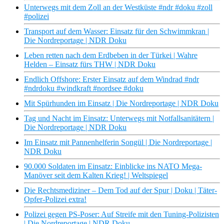
Unterwegs mit dem Zoll an der Westküste #ndr #doku #zoll
#polizei
Transport auf dem Wasser: Einsatz für den Schwimmkran |
Die Nordreportage | NDR Doku
Leben retten nach dem Erdbeben in der Türkei | Wahre
Helden – Einsatz fürs THW | NDR Doku
Endlich Offshore: Erster Einsatz auf dem Windrad #ndr
#ndrdoku #windkraft #nordsee #doku
Mit Spürhunden im Einsatz | Die Nordreportage | NDR Doku
Tag und Nacht im Einsatz: Unterwegs mit Notfallsanitätern |
Die Nordreportage | NDR Doku
Im Einsatz mit Pannenhelferin Songül | Die Nordreportage |
NDR Doku
90.000 Soldaten im Einsatz: Einblicke ins NATO Mega-
Manöver seit dem Kalten Krieg! | Weltspiegel
Die Rechtsmediziner – Dem Tod auf der Spur | Doku | Täter-
Opfer-Polizei extra!
Polizei gegen PS-Poser: Auf Streife mit den Tuning-Polizisten
| Die Nordreportage | NDR Doku