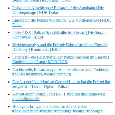
Berlin bei Nacht | Reportage | Doku
Polizei und Abschlepper: Einsatz auf der Autobahn | Die
Nordreportage | NDR Doku
Einsatz für die Polizei Wolfsburg | Die Nordreportage | NDR
Doku
Inside USK: Polizei-Spezialkräfte im Einsatz | Die Story |
Kontrovers | BR24
Verkehrsrowdys und die Polizei: Fahrradstreife im Einsatz |
Die Story | Kontrovers | BR24
Sattelfest – die Reiterstaffel der Polizei Sachsen im Einsatz |
Entdecke den Osten | MDR DOK
Nachtstreife: Einsatz wegen Halluzinationen #ndr #ndrdoku
#polizei #hamburg #polizeihamburg
Der fast perfekte Mord an Gertrud L. – so hat die Polizei ihn
aufgeklärt | Täter – Opfer – Polizei
Gewalt durch Polizei? | STRG_F #polizei #polizeigewalt
#polizeikontrolle
Hooligans bringen die Polizei an ihre Grenzen
#dokumentation #focustv #reportage #polizei #hooligan