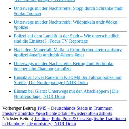
Unterwegs mit der Nachtstreife: Stopp durch Schranke #ndr
#doku #polizei
Unterwegs mit der Nachtstreife: Wildpinkeln #ndr #doku
#polizei
Polizei auf dem Land & in der Stadt – Wie unterschiedlich
sind die Einsätze? | Focus TV Reportage
Nach dem Mauerfall: Mafia in Erfurt #crime #retro #history
#polizei #mafia #mdrdok #shorts #mdr
Unterwegs mit der Nachtstreife: Betrug #ndr #ndrdoku
#reeperbahn #hamburg #polizei
Einsatz auf zwei Rädern in Kiel: Mit der Fahrradpolizei auf
Streife | Die Nordreportage | NDR Doku
Einsatz bei Glätte: Unterwegs mit den Abschleppern | Die
Nordreportage | NDR Doku
Vorheriger Beitrag
1945 – Deutschlands Städte in Trümmern
#history #mdrdok #geschichte #doku #wiederaufbau #shorts
Nächster Beitrag
Tea time, Polo, Pubs & Co.: Englische Traditionen
in Hamburg | die nordstory | NDR Doku