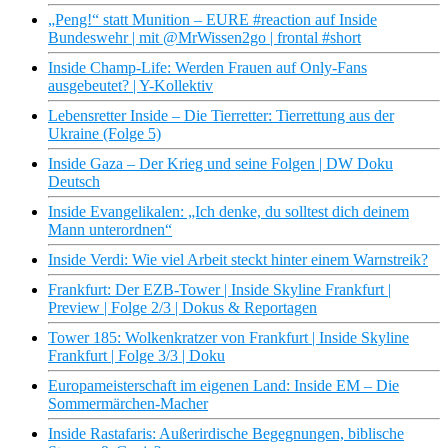
„Peng!“ statt Munition – EURE #reaction auf Inside
Bundeswehr | mit @MrWissen2go | frontal #short
Inside Champ-Life: Werden Frauen auf Only-Fans
ausgebeutet? | Y-Kollektiv
Lebensretter Inside – Die Tierretter: Tierrettung aus der
Ukraine (Folge 5)
Inside Gaza – Der Krieg und seine Folgen | DW Doku
Deutsch
Inside Evangelikalen: „Ich denke, du solltest dich deinem
Mann unterordnen“
Inside Verdi: Wie viel Arbeit steckt hinter einem Warnstreik?
Frankfurt: Der EZB-Tower | Inside Skyline Frankfurt |
Preview | Folge 2/3 | Dokus & Reportagen
Tower 185: Wolkenkratzer von Frankfurt | Inside Skyline
Frankfurt | Folge 3/3 | Doku
Europameisterschaft im eigenen Land: Inside EM – Die
Sommermärchen-Macher
Inside Rastafaris: Außerirdische Begegnungen, biblische