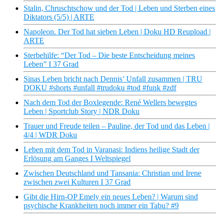
Stalin, Chruschtschow und der Tod | Leben und Sterben eines
Diktators (5/5) | ARTE
Napoleon. Der Tod hat sieben Leben | Doku HD Reupload |
ARTE
Sterbehilfe: “Der Tod – Die beste Entscheidung meines
Leben” I 37 Grad
Sinas Leben bricht nach Dennis’ Unfall zusammen | TRU
DOKU #shorts #unfall #trudoku #tod #funk #zdf
Nach dem Tod der Boxlegende: René Wellers bewegtes
Leben | Sportclub Story | NDR Doku
Trauer und Freude teilen – Pauline, der Tod und das Leben |
4/4 | WDR Doku
Leben mit dem Tod in Varanasi: Indiens heilige Stadt der
Erlösung am Ganges I Weltspiegel
Zwischen Deutschland und Tansania: Christian und Irene
zwischen zwei Kulturen I 37 Grad
Gibt die Hirn-OP Emely ein neues Leben? | Warum sind
psychische Krankheiten noch immer ein Tabu? #9