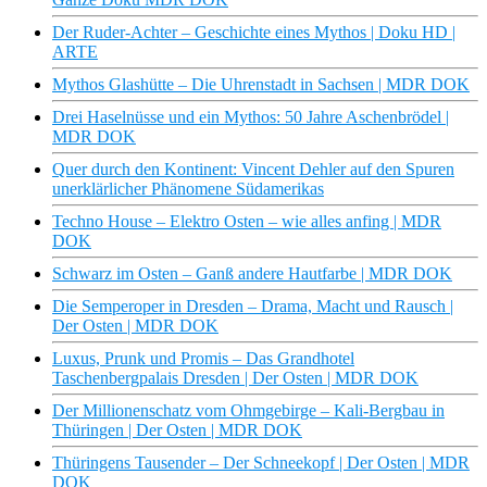
Der Ruder-Achter – Geschichte eines Mythos | Doku HD |
ARTE
Mythos Glashütte – Die Uhrenstadt in Sachsen | MDR DOK
Drei Haselnüsse und ein Mythos: 50 Jahre Aschenbrödel |
MDR DOK
Quer durch den Kontinent: Vincent Dehler auf den Spuren
unerklärlicher Phänomene Südamerikas
Techno House – Elektro Osten – wie alles anfing | MDR
DOK
Schwarz im Osten – Ganß andere Hautfarbe | MDR DOK
Die Semperoper in Dresden – Drama, Macht und Rausch |
Der Osten | MDR DOK
Luxus, Prunk und Promis – Das Grandhotel
Taschenbergpalais Dresden | Der Osten | MDR DOK
Der Millionenschatz vom Ohmgebirge – Kali-Bergbau in
Thüringen | Der Osten | MDR DOK
Thüringens Tausender – Der Schneekopf | Der Osten | MDR
DOK