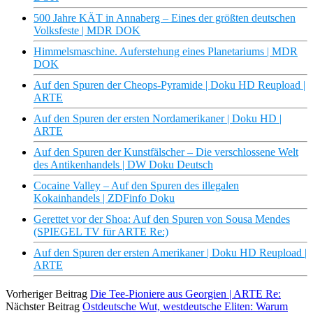
500 Jahre KÄT in Annaberg – Eines der größten deutschen
Volksfeste | MDR DOK
Himmelsmaschine. Auferstehung eines Planetariums | MDR
DOK
Auf den Spuren der Cheops-Pyramide | Doku HD Reupload |
ARTE
Auf den Spuren der ersten Nordamerikaner | Doku HD |
ARTE
Auf den Spuren der Kunstfälscher – Die verschlossene Welt
des Antikenhandels | DW Doku Deutsch
Cocaine Valley – Auf den Spuren des illegalen
Kokainhandels | ZDFinfo Doku
Gerettet vor der Shoa: Auf den Spuren von Sousa Mendes
(SPIEGEL TV für ARTE Re:)
Auf den Spuren der ersten Amerikaner | Doku HD Reupload |
ARTE
Vorheriger Beitrag
Die Tee-Pioniere aus Georgien | ARTE Re:
Nächster Beitrag
Ostdeutsche Wut, westdeutsche Eliten: Warum