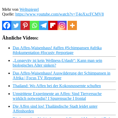
Mehr von
Weltspiegel
Quelle:
https://www.youtube.com/watch?v=T4oXxcFCMV8
Ähnliche Videos:
Das Affen-Waisenhaus! #affen #Schimpansen #afrika
#dokumentation #focustv #reportage
„Longevity ist kein Wellness-Urlaub“: Kann man sein
biologisches Alter sinken?
Das Affen-Waisenhaus! Auswilderung der Schimpansen in
Afrika | Focus TV Reportage
Thailand: Wo Affen bei der Kokosnussernte schuften
Umstrittene Experimente an Affen: Sind Tierversuche
wirklich notwendig? I Spurensuche I frontal
Die Affen sind los! Thailändische Stadt leidet unter
Affenhorden