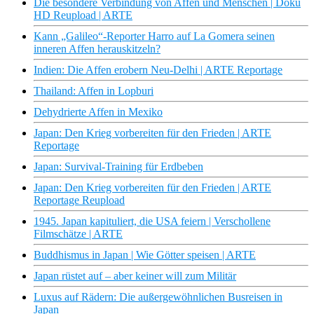
Die besondere Verbindung von Affen und Menschen | Doku
HD Reupload | ARTE
Kann „Galileo“-Reporter Harro auf La Gomera seinen
inneren Affen herauskitzeln?
Indien: Die Affen erobern Neu-Delhi | ARTE Reportage
Thailand: Affen in Lopburi
Dehydrierte Affen in Mexiko
Japan: Den Krieg vorbereiten für den Frieden | ARTE
Reportage
Japan: Survival-Training für Erdbeben
Japan: Den Krieg vorbereiten für den Frieden | ARTE
Reportage Reupload
1945. Japan kapituliert, die USA feiern | Verschollene
Filmschätze | ARTE
Buddhismus in Japan | Wie Götter speisen | ARTE
Japan rüstet auf – aber keiner will zum Militär
Luxus auf Rädern: Die außergewöhnlichen Busreisen in
Japan