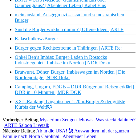
Gaumengraus? | Abenteuer Leben | Kabel Eins
mein ausland: Ausgegrenzt – Israel und seine arabischen
Bürger
Sind die Bürger wirklich dumm? | Offene Ideen | ARTE
Kalaschnikow-Burger
Bürger gegen Rechtsextreme in Thüringen | ARTE Re:
Onkel Ben’s Imbiss: Burger-Laden in Rostocks
Industriegebiet | Imbisse im Norden | NDR Doku
Bratwurst, Döner, Burger: Imbisswagen im Norden | Die
Nordreportage | NDR Doku
Camping, Ungarn, FDGB – DDR Bürger auf Reisen erklärt |
DDR in 10 Minuten | MDR DOK
XXL-Ranking: Gigantischer 1.20m-Burger & der größte
Kürbis der Welt!🤯
Vorheriger Beitrag
Mysterium Zeugen Jehovas: Was steckt dahinter?
| ARTE Saloon Livetalk
Nächster Beitrag
Ab in die USA! 🗽 Auswandern mit der ganzen
Familie nach North Carolina! | Abenteuer Leben