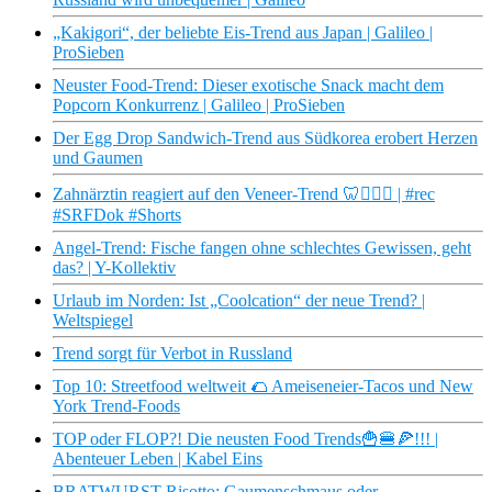
„Kakigori“, der beliebte Eis-Trend aus Japan | Galileo |
ProSieben
Neuster Food-Trend: Dieser exotische Snack macht dem
Popcorn Konkurrenz | Galileo | ProSieben
Der Egg Drop Sandwich-Trend aus Südkorea erobert Herzen
und Gaumen
Zahnärztin reagiert auf den Veneer-Trend 🦷👩🏼‍⚕️ | #rec
#SRFDok #Shorts
Angel-Trend: Fische fangen ohne schlechtes Gewissen, geht
das? | Y-Kollektiv
Urlaub im Norden: Ist „Coolcation“ der neue Trend? |
Weltspiegel
Trend sorgt für Verbot in Russland
Top 10: Streetfood weltweit 🌮 Ameiseneier-Tacos und New
York Trend-Foods
TOP oder FLOP?! Die neusten Food Trends🍟🍔🍕!!! |
Abenteuer Leben | Kabel Eins
BRATWURST-Risotto: Gaumenschmaus oder