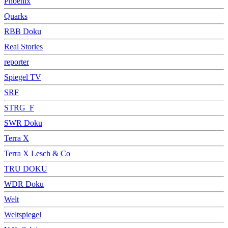
Phoenix
Quarks
RBB Doku
Real Stories
reporter
Spiegel TV
SRF
STRG_F
SWR Doku
Terra X
Terra X Lesch & Co
TRU DOKU
WDR Doku
Welt
Weltspiegel