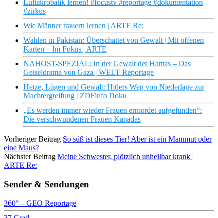
Luftakrobatik lernen! #focustv #reportage #dokumentation
#zirkus
Wie Männer trauern lernen | ARTE Re:
Wahlen in Pakistan: Überschattet von Gewalt | Mit offenen
Karten – Im Fokus | ARTE
NAHOST-SPEZIAL: In der Gewalt der Hamas – Das
Geiseldrama von Gaza | WELT Reportage
Hetze, Lügen und Gewalt: Hitlers Weg von Niederlage zur
Machtergreifung | ZDFinfo Doku
„Es werden immer wieder Frauen ermordet aufgefunden“:
Die verschwundenen Frauen Kanadas
Vorheriger Beitrag
So süß ist dieses Tier! Aber ist ein Mammut oder
eine Maus?
Nächster Beitrag
Meine Schwester, plötzlich unheilbar krank |
ARTE Re:
Sender & Sendungen
360° – GEO Reportage
37 Grad