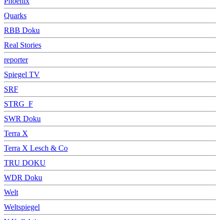
Phoenix
Quarks
RBB Doku
Real Stories
reporter
Spiegel TV
SRF
STRG_F
SWR Doku
Terra X
Terra X Lesch & Co
TRU DOKU
WDR Doku
Welt
Weltspiegel