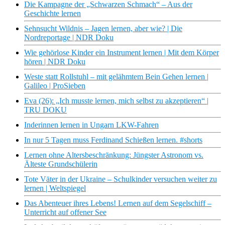
Die Kampagne der „Schwarzen Schmach“ – Aus der
Geschichte lernen
Sehnsucht Wildnis – Jagen lernen, aber wie? | Die
Nordreportage | NDR Doku
Wie gehörlose Kinder ein Instrument lernen | Mit dem Körper
hören | NDR Doku
Weste statt Rollstuhl – mit gelähmtem Bein Gehen lernen |
Galileo | ProSieben
Eva (26): „Ich musste lernen, mich selbst zu akzeptieren“ |
TRU DOKU
Inderinnen lernen in Ungarn LKW-Fahren
In nur 5 Tagen muss Ferdinand Schießen lernen. #shorts
Lernen ohne Altersbeschränkung: Jüngster Astronom vs.
Älteste Grundschülerin
Tote Väter in der Ukraine – Schulkinder versuchen weiter zu
lernen | Weltspiegel
Das Abenteuer ihres Lebens! Lernen auf dem Segelschiff –
Unterricht auf offener See