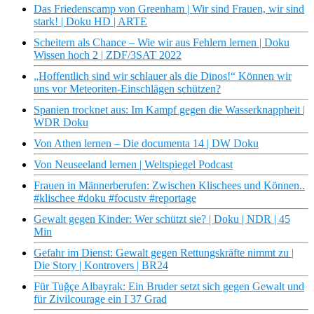
Das Friedenscamp von Greenham | Wir sind Frauen, wir sind
stark! | Doku HD | ARTE
Scheitern als Chance – Wie wir aus Fehlern lernen | Doku
Wissen hoch 2 | ZDF/3SAT 2022
„Hoffentlich sind wir schlauer als die Dinos!“ Können wir
uns vor Meteoriten-Einschlägen schützen?
Spanien trocknet aus: Im Kampf gegen die Wasserknappheit |
WDR Doku
Von Athen lernen – Die documenta 14 | DW Doku
Von Neuseeland lernen | Weltspiegel Podcast
Frauen in Männerberufen: Zwischen Klischees und Können..
#klischee #doku #focustv #reportage
Gewalt gegen Kinder: Wer schützt sie? | Doku | NDR | 45
Min
Gefahr im Dienst: Gewalt gegen Rettungskräfte nimmt zu |
Die Story | Kontrovers | BR24
Für Tuğçe Albayrak: Ein Bruder setzt sich gegen Gewalt und
für Zivilcourage ein I 37 Grad