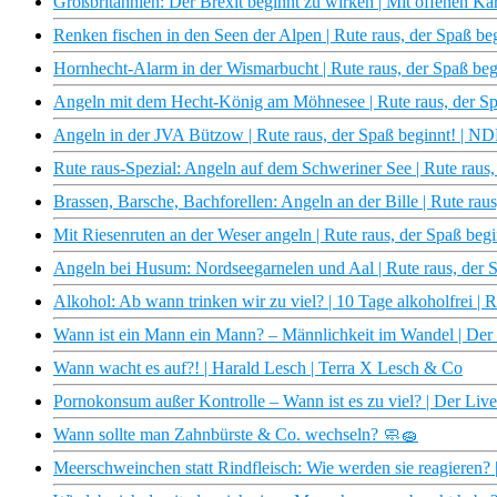
Großbritannien: Der Brexit beginnt zu wirken | Mit offenen K
Renken fischen in den Seen der Alpen | Rute raus, der Spaß b
Hornhecht-Alarm in der Wismarbucht | Rute raus, der Spaß b
Angeln mit dem Hecht-König am Möhnesee | Rute raus, der S
Angeln in der JVA Bützow | Rute raus, der Spaß beginnt! | 
Rute raus-Spezial: Angeln auf dem Schweriner See | Rute raus
Brassen, Barsche, Bachforellen: Angeln an der Bille | Rute ra
Mit Riesenruten an der Weser angeln | Rute raus, der Spaß be
Angeln bei Husum: Nordseegarnelen und Aal | Rute raus, der
Alkohol: Ab wann trinken wir zu viel? | 10 Tage alkoholfrei |
Wann ist ein Mann ein Mann? – Männlichkeit im Wandel | Der
Wann wacht es auf?! | Harald Lesch | Terra X Lesch & Co
Pornokonsum außer Kontrolle – Wann ist es zu viel? | Der Liv
Wann sollte man Zahnbürste & Co. wechseln? 🧼🧽
Meerschweinchen statt Rindfleisch: Wie werden sie reagieren? 