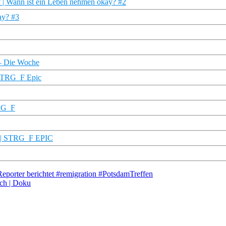
? | Wann ist ein Leben nehmen okay? #2
ay? #3
 – Die Woche
 STRG_F Epic
TRG_F
m | STRG_F EPIC
eporter berichtet #remigration #PotsdamTreffen
sch | Doku