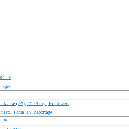
STRG_F
piegel
rklasse (2/3) | Die Story | Kontrovers
insatz | Focus TV Reportage
it 25