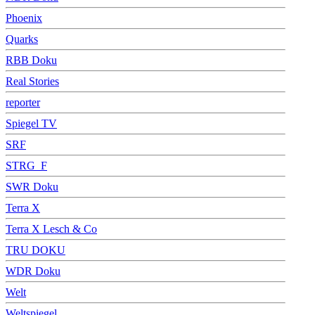
Phoenix
Quarks
RBB Doku
Real Stories
reporter
Spiegel TV
SRF
STRG_F
SWR Doku
Terra X
Terra X Lesch & Co
TRU DOKU
WDR Doku
Welt
Weltspiegel