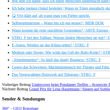
Wie lebe ich damit, dass ich einen Menschen umgebracht habe
Ich habe meinen Onkel begleitet | Wann ist Töten moralisch ok
🤒 Vivi klärt auf, ab wann man von Fieber spricht.
Selbstoptimierung – Wann bin ich gut genug? | MDR DOK
Wann kommt die erste rauchfreie Generation? | ARTE Europa
STRG_F bei den Taliban: Warum finden Menschen sie gut? |
E-Autos: Werden sie das Klima retten? | STRG_F
Medizin oder Droge: Wie wirkt das Gift der Bufo-Kröte? | S
„Abnehmspritze“: So läuft das shady Business | STRG_F
Gegen das Schweigen: Machtmissbrauch bei Theater und Fil
Das Vergewaltiger-Netzwerk auf Telegram | STRG_F
Vorheriger Beitrag
Undercover beim Potsdamer Treffen – #correctiv R
Nächster Beitrag
Grand Prix für Lena Hauptmann | Singen auf Sorbi
Sender & Sendungen
360° – GEO Reportage