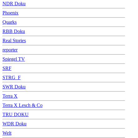
NDR Doku
Phoenix
Quarks
RBB Doku
Real Stories
reporter
Spiegel TV
SRF
STRG_F
SWR Doku
Terra X
Terra X Lesch & Co
TRU DOKU
WDR Doku
Welt