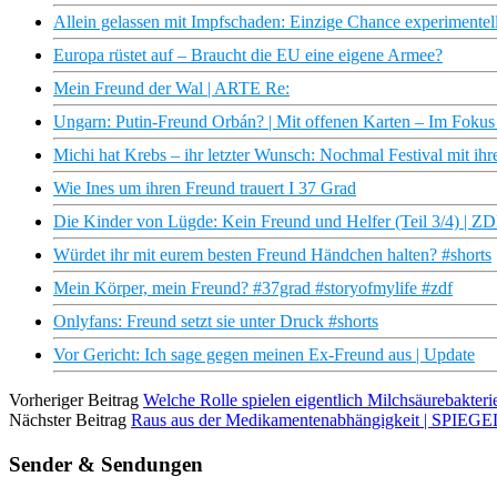
Allein gelassen mit Impfschaden: Einzige Chance experimente
Europa rüstet auf – Braucht die EU eine eigene Armee?
Mein Freund der Wal | ARTE Re:
Ungarn: Putin-Freund Orbán? | Mit offenen Karten – Im Foku
Michi hat Krebs – ihr letzter Wunsch: Nochmal Festival mit ihr
Wie Ines um ihren Freund trauert I 37 Grad
Die Kinder von Lügde: Kein Freund und Helfer (Teil 3/4) | Z
Würdet ihr mit eurem besten Freund Händchen halten? #shorts
Mein Körper, mein Freund? #37grad #storyofmylife #zdf
Onlyfans: Freund setzt sie unter Druck #shorts
Vor Gericht: Ich sage gegen meinen Ex-Freund aus | Update
Vorheriger Beitrag
Welche Rolle spielen eigentlich Milchsäurebakteri
Nächster Beitrag
Raus aus der Medikamentenabhängigkeit | SPIEG
Sender & Sendungen