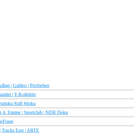
ltag | Galileo | ProSieben
altet | Y-Kollektiv
trudoku #zdf #doku
 4. Etappe | Sportclub | NDR Doku
ieFrage
| Tracks East | ARTE