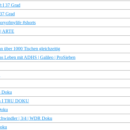
t I 37 Grad
 37 Grad
toryofmylife #shorts
d | ARTE
 über 1000 Tischen gleichzeitig
das Leben mit ADHS | Galileo | ProSieben
E
fo Doku
sein I TRU DOKU
Doku
rschwindler | 3/4 | WDR Doku
Doku