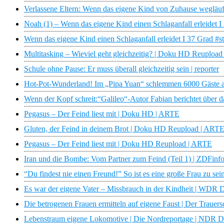
Verlassene Eltern: Wenn das eigene Kind von Zuhause wegläuf
Noah (1) – Wenn das eigene Kind einen Schlaganfall erleidet I
Wenn das eigene Kind einen Schlaganfall erleidet I 37 Grad #s
Multitasking – Wieviel geht gleichzeitig? | Doku HD Reuploa
Schule ohne Pause: Er muss überall gleichzeitig sein | reporter
Hot-Pot-Wunderland! Im „Pipa Yuan“ schlemmen 6000 Gäste an
Wenn der Kopf schreit:“Galileo“-Autor Fabian berichtet über 
Pegasus – Der Feind liest mit | Doku HD | ARTE
Gluten, der Feind in deinem Brot | Doku HD Reupload | ART
Pegasus – Der Feind liest mit | Doku HD Reupload | ARTE
Iran und die Bombe: Vom Partner zum Feind (Teil 1) | ZDFin
“Du findest nie einen Freund!” So ist es eine große Frau zu 
Es war der eigene Vater – Missbrauch in der Kindheit | WDR 
Die betrogenen Frauen ermitteln auf eigene Faust | Der Traue
Lebenstraum eigene Lokomotive | Die Nordreportage | NDR 