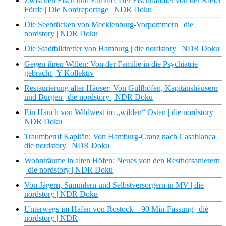
Zwischen Fisch und Familie: Der Fischhändler von der Kieler
Förde | Die Nordreportage | NDR Doku
Die Seebrücken von Mecklenburg-Vorpommern | die
nordstory | NDR Doku
Die Stadtbildretter von Hamburg | die nordstory | NDR Doku
Gegen ihren Willen: Von der Familie in die Psychiatrie
gebracht | Y-Kollektiv
Restaurierung alter Häuser: Von Gulfhöfen, Kapitänshäusern
und Burgen | die nordstory | NDR Doku
Ein Hauch von Wildwest im „wilden“ Osten | die nordstory |
NDR Doku
Traumberuf Kapitän: Von Hamburg-Cranz nach Casablanca |
die nordstory | NDR Doku
Wohnträume in alten Höfen: Neues von den Resthofsanierern
| die nordstory | NDR Doku
Von Jägern, Sammlern und Selbstversorgern in MV | die
nordstory | NDR Doku
Unterwegs im Hafen von Rostock – 90 Min-Fassung | die
nordstory | NDR