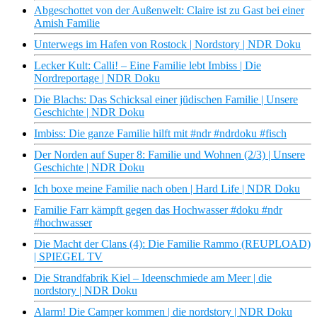
Abgeschottet von der Außenwelt: Claire ist zu Gast bei einer
Amish Familie
Unterwegs im Hafen von Rostock | Nordstory | NDR Doku
Lecker Kult: Calli! – Eine Familie lebt Imbiss | Die
Nordreportage | NDR Doku
Die Blachs: Das Schicksal einer jüdischen Familie | Unsere
Geschichte | NDR Doku
Imbiss: Die ganze Familie hilft mit #ndr #ndrdoku #fisch
Der Norden auf Super 8: Familie und Wohnen (2/3) | Unsere
Geschichte | NDR Doku
Ich boxe meine Familie nach oben | Hard Life | NDR Doku
Familie Farr kämpft gegen das Hochwasser #doku #ndr
#hochwasser
Die Macht der Clans (4): Die Familie Rammo (REUPLOAD)
| SPIEGEL TV
Die Strandfabrik Kiel – Ideenschmiede am Meer | die
nordstory | NDR Doku
Alarm! Die Camper kommen | die nordstory | NDR Doku