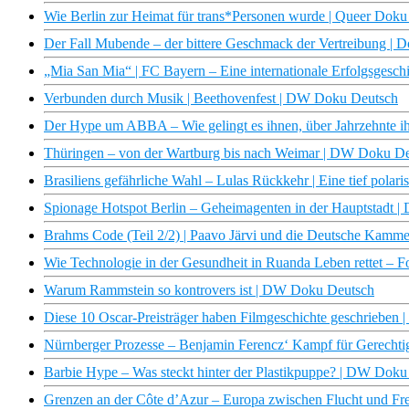
Wie Berlin zur Heimat für trans*Personen wurde | Queer Do
Der Fall Mubende – der bittere Geschmack der Vertreibung |
„Mia San Mia“ | FC Bayern – Eine internationale Erfolgsgesch
Verbunden durch Musik | Beethovenfest | DW Doku Deutsch
Der Hype um ABBA – Wie gelingt es ihnen, über Jahrzehnte i
Thüringen – von der Wartburg bis nach Weimar | DW Doku D
Brasiliens gefährliche Wahl – Lulas Rückkehr | Eine tief polar
Spionage Hotspot Berlin – Geheimagenten in der Hauptstadt 
Brahms Code (Teil 2/2) | Paavo Järvi und die Deutsche Kam
Wie Technologie in der Gesundheit in Ruanda Leben rettet – 
Warum Rammstein so kontrovers ist | DW Doku Deutsch
Diese 10 Oscar-Preisträger haben Filmgeschichte geschriebe
Nürnberger Prozesse – Benjamin Ferencz‘ Kampf für Gerecht
Barbie Hype – Was steckt hinter der Plastikpuppe? | DW Doku
Grenzen an der Côte d’Azur – Europa zwischen Flucht und Fr