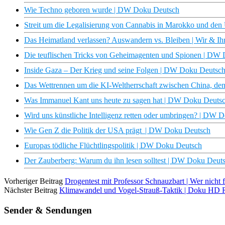
Wie Techno geboren wurde | DW Doku Deutsch
Streit um die Legalisierung von Cannabis in Marokko und de
Das Heimatland verlassen? Auswandern vs. Bleiben | Wir & I
Die teuflischen Tricks von Geheimagenten und Spionen | DW
Inside Gaza – Der Krieg und seine Folgen | DW Doku Deutsc
Das Wettrennen um die KI-Weltherrschaft zwischen China, 
Was Immanuel Kant uns heute zu sagen hat | DW Doku Deuts
Wird uns künstliche Intelligenz retten oder umbringen? | DW 
Wie Gen Z die Politik der USA prägt | DW Doku Deutsch
Europas tödliche Flüchtlingspolitik | DW Doku Deutsch
Der Zauberberg: Warum du ihn lesen solltest | DW Doku Deut
Vorheriger Beitrag
Drogentest mit Professor Schnauzbart | Wer nicht
Nächster Beitrag
Klimawandel und Vogel-Strauß-Taktik | Doku HD 
Sender & Sendungen