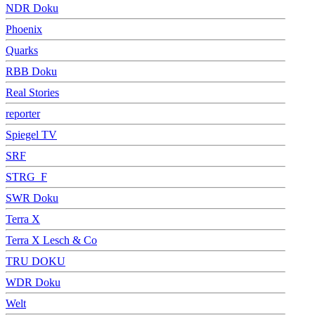
NDR Doku
Phoenix
Quarks
RBB Doku
Real Stories
reporter
Spiegel TV
SRF
STRG_F
SWR Doku
Terra X
Terra X Lesch & Co
TRU DOKU
WDR Doku
Welt