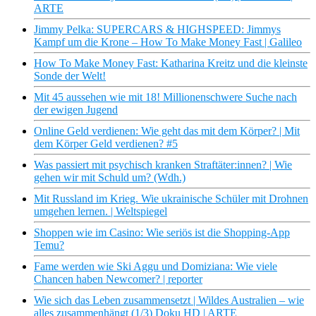
ARTE
Jimmy Pelka: SUPERCARS & HIGHSPEED: Jimmys
Kampf um die Krone – How To Make Money Fast | Galileo
How To Make Money Fast: Katharina Kreitz und die kleinste
Sonde der Welt!
Mit 45 aussehen wie mit 18! Millionenschwere Suche nach
der ewigen Jugend
Online Geld verdienen: Wie geht das mit dem Körper? | Mit
dem Körper Geld verdienen? #5
Was passiert mit psychisch kranken Straftäter:innen? | Wie
gehen wir mit Schuld um? (Wdh.)
Mit Russland im Krieg. Wie ukrainische Schüler mit Drohnen
umgehen lernen. | Weltspiegel
Shoppen wie im Casino: Wie seriös ist die Shopping-App
Temu?
Fame werden wie Ski Aggu und Domiziana: Wie viele
Chancen haben Newcomer? | reporter
Wie sich das Leben zusammensetzt | Wildes Australien – wie
alles zusammenhängt (1/3) Doku HD | ARTE