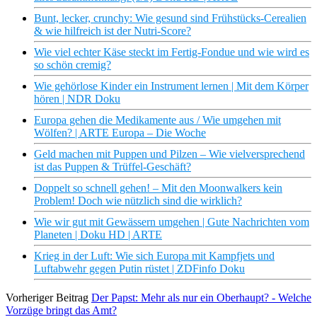
Bunt, lecker, crunchy: Wie gesund sind Frühstücks-Cerealien
& wie hilfreich ist der Nutri-Score?
Wie viel echter Käse steckt im Fertig-Fondue und wie wird es
so schön cremig?
Wie gehörlose Kinder ein Instrument lernen | Mit dem Körper
hören | NDR Doku
Europa gehen die Medikamente aus / Wie umgehen mit
Wölfen? | ARTE Europa – Die Woche
Geld machen mit Puppen und Pilzen – Wie vielversprechend
ist das Puppen & Trüffel-Geschäft?
Doppelt so schnell gehen! – Mit den Moonwalkers kein
Problem! Doch wie nützlich sind die wirklich?
Wie wir gut mit Gewässern umgehen | Gute Nachrichten vom
Planeten | Doku HD | ARTE
Krieg in der Luft: Wie sich Europa mit Kampfjets und
Luftabwehr gegen Putin rüstet | ZDFinfo Doku
Vorheriger Beitrag
Der Papst: Mehr als nur ein Oberhaupt? - Welche
Vorzüge bringt das Amt?