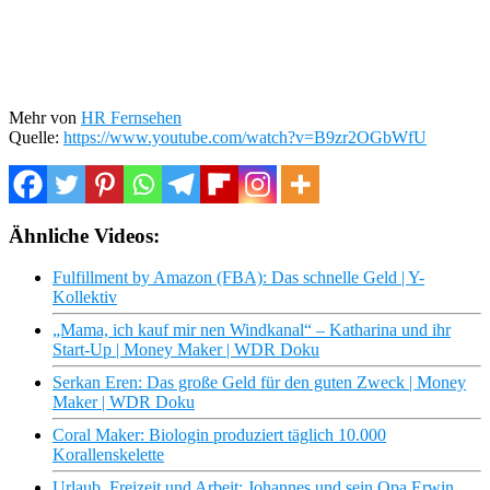
Mehr von
HR Fernsehen
Quelle:
https://www.youtube.com/watch?v=B9zr2OGbWfU
Ähnliche Videos:
Fulfillment by Amazon (FBA): Das schnelle Geld | Y-
Kollektiv
„Mama, ich kauf mir nen Windkanal“ – Katharina und ihr
Start-Up | Money Maker | WDR Doku
Serkan Eren: Das große Geld für den guten Zweck | Money
Maker | WDR Doku
Coral Maker: Biologin produziert täglich 10.000
Korallenskelette
Urlaub, Freizeit und Arbeit: Johannes und sein Opa Erwin