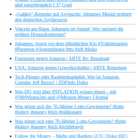
sind unzertrennlich I 37 Grad
„Galileo“-Reporter auf Asylsuche: Johannes Musial probiert
den deutschen Asylprozess
Vincent am Hang, Johannes im Sumpf: Wer meistert die
größere Herausforderung?
Johannes: Angst vor dem öffentlichen Klo #Toilettenangst
#Paruresis #Angststörung #tru #zdf #doku
Franzosen gegen Amazon | ARTE Re: Reupload
USA: Amazon gegen Gewerkschaften | ARTE Reportage
Tech-Pionier oder Raubtierkapitalist: Wer ist Amazon-
Gründer Jeff Bezos? | ZDFinfo Doku
Was DU jetzt über INFLATION wissen musst – mit
@MrWissen2go und @Mission Money I frontal
Was gönnt sich die 70-Jährige Lotto-Gewinnerin? #lotto
#lottery #money #rich #millionaire
Was gönnt sich eine 70-Jährige Lotto-Gewinnerin? #lotto
#lottery #money #rich #richlifestyle
Follow the Money – Mafia und Banken (2/3) | Doku HD |