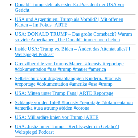
Donald Trump steht als erster Ex-Präsident der USA vor
Gericht
USA und Argentinien: Trump als Vorbild? | Mit offenen
Karten – Im Fokus | ARTE
USA: DONALD TRUMP – Das große Comeback? Warum
so viele Amerikaner „The Donald“ immer noch lieben
Inside USA: Trump vs. Biden – Ändert das Attentat alles? I
Weltspiegel Podcast
Grenzübertritte vor Trumps Mauer.. #focustv #reportage
#dokumentation #usa #trump #mauer #america
Selbstschutz vor drogenabhängigen Kindern.. #focustv
#reportage #dokumentation #amerika #usa #trump
USA: Mitten unter Trump-Fans | ARTE Reportage
Schlange vor der Tafel! #focustv #reportage #dokumentation
#amerika #usa #trump #biden #corona
USA: Milliardäre knien vor Trump | ARTE
USA: Justiz unter Trump – Rechtssystem in Gefahr? |
Weltspiegel Podcast