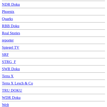
NDR Doku
Phoenix
Quarks
RBB Doku
Real Stories
reporter
Spiegel TV
SRF
STRG_F
SWR Doku
Terra X
Terra X Lesch & Co
TRU DOKU
WDR Doku
Welt