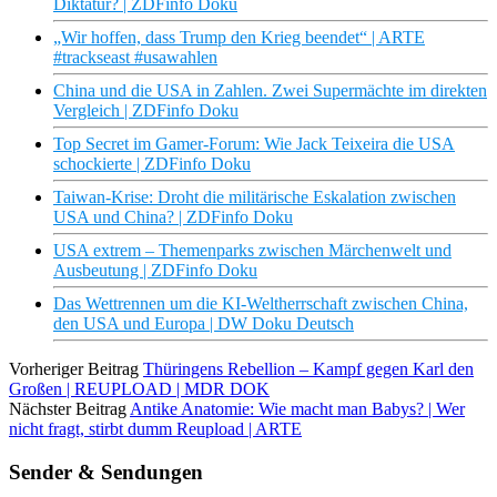
Diktatur? | ZDFinfo Doku
„Wir hoffen, dass Trump den Krieg beendet“ | ARTE
#trackseast #usawahlen
China und die USA in Zahlen. Zwei Supermächte im direkten
Vergleich | ZDFinfo Doku
Top Secret im Gamer-Forum: Wie Jack Teixeira die USA
schockierte | ZDFinfo Doku
Taiwan-Krise: Droht die militärische Eskalation zwischen
USA und China? | ZDFinfo Doku
USA extrem – Themenparks zwischen Märchenwelt und
Ausbeutung | ZDFinfo Doku
Das Wettrennen um die KI-Weltherrschaft zwischen China,
den USA und Europa | DW Doku Deutsch
Vorheriger Beitrag
Thüringens Rebellion – Kampf gegen Karl den
Großen | REUPLOAD | MDR DOK
Nächster Beitrag
Antike Anatomie: Wie macht man Babys? | Wer
nicht fragt, stirbt dumm Reupload | ARTE
Sender & Sendungen