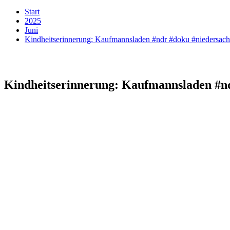
Start
2025
Juni
Kindheitserinnerung: Kaufmannsladen #ndr #doku #niedersachs
Kindheitserinnerung: Kaufmannsladen #nd