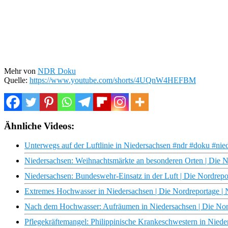
Mehr von
NDR Doku
Quelle:
https://www.youtube.com/shorts/4UQnW4HEFBM
Ähnliche Videos:
Unterwegs auf der Luftlinie in Niedersachsen #ndr #doku #nie
Niedersachsen: Weihnachtsmärkte an besonderen Orten | Die
Niedersachsen: Bundeswehr-Einsatz in der Luft | Die Nordre
Extremes Hochwasser in Niedersachsen | Die Nordreportage 
Nach dem Hochwasser: Aufräumen in Niedersachsen | Die No
Pflegekräftemangel: Philippinische Krankeschwestern in Nied