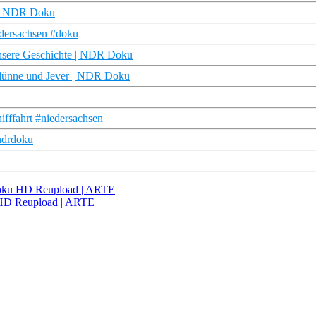
y | NDR Doku
edersachsen #doku
nsere Geschichte | NDR Doku
selünne und Jever | NDR Doku
ifffahrt #niedersachsen
ndrdoku
| Doku HD Reupload | ARTE
u HD Reupload | ARTE