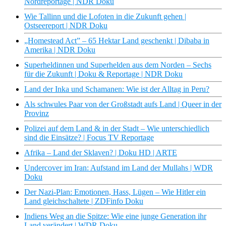
Nordreportage | NDR Doku
Wie Tallinn und die Lofoten in die Zukunft gehen |
Ostseereport | NDR Doku
„Homestead Act” – 65 Hektar Land geschenkt | Dibaba in
Amerika | NDR Doku
Superheldinnen und Superhelden aus dem Norden – Sechs
für die Zukunft | Doku & Reportage | NDR Doku
Land der Inka und Schamanen: Wie ist der Alltag in Peru?
Als schwules Paar von der Großstadt aufs Land | Queer in der
Provinz
Polizei auf dem Land & in der Stadt – Wie unterschiedlich
sind die Einsätze? | Focus TV Reportage
Afrika – Land der Sklaven? | Doku HD | ARTE
Undercover im Iran: Aufstand im Land der Mullahs | WDR
Doku
Der Nazi-Plan: Emotionen, Hass, Lügen – Wie Hitler ein
Land gleichschaltete | ZDFinfo Doku
Indiens Weg an die Spitze: Wie eine junge Generation ihr
Land verändert | WDR Doku