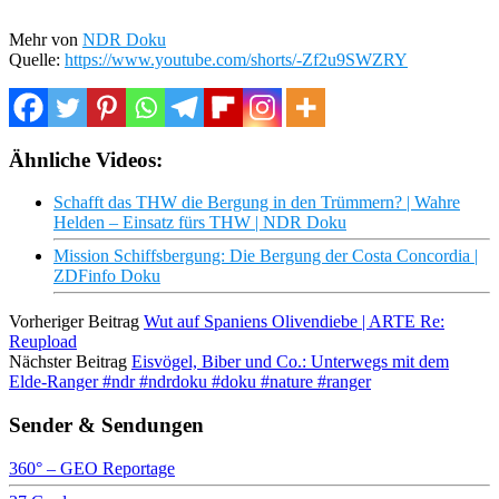
Mehr von
NDR Doku
Quelle:
https://www.youtube.com/shorts/-Zf2u9SWZRY
Ähnliche Videos:
Schafft das THW die Bergung in den Trümmern? | Wahre
Helden – Einsatz fürs THW | NDR Doku
Mission Schiffsbergung: Die Bergung der Costa Concordia |
ZDFinfo Doku
Vorheriger Beitrag
Wut auf Spaniens Olivendiebe | ARTE Re:
Reupload
Nächster Beitrag
Eisvögel, Biber und Co.: Unterwegs mit dem
Elde-Ranger #ndr #ndrdoku #doku #nature #ranger
Sender & Sendungen
360° – GEO Reportage