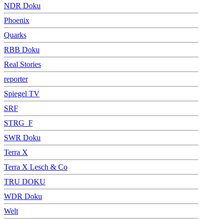
NDR Doku
Phoenix
Quarks
RBB Doku
Real Stories
reporter
Spiegel TV
SRF
STRG_F
SWR Doku
Terra X
Terra X Lesch & Co
TRU DOKU
WDR Doku
Welt