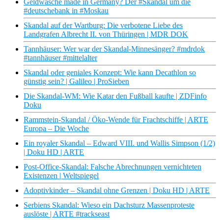
Geldwäsche made in Germany? Der #Skandal um die
#deutschebank in #Moskau
Skandal auf der Wartburg: Die verbotene Liebe des
Landgrafen Albrecht II. von Thüringen | MDR DOK
Tannhäuser: Wer war der Skandal-Minnesänger? #mdrdok
#tannhäuser #mittelalter
Skandal oder geniales Konzept: Wie kann Decathlon so
günstig sein? | Galileo | ProSieben
Die Skandal-WM: Wie Katar den Fußball kaufte | ZDFinfo
Doku
Rammstein-Skandal / Öko-Wende für Frachtschiffe | ARTE
Europa – Die Woche
Ein royaler Skandal – Edward VIII. und Wallis Simpson (1/2)
| Doku HD | ARTE
Post-Office-Skandal: Falsche Abrechnungen vernichteten
Existenzen | Weltspiegel
Adoptivkinder – Skandal ohne Grenzen | Doku HD | ARTE
Serbiens Skandal: Wieso ein Dachsturz Massenproteste
auslöste | ARTE #trackseast