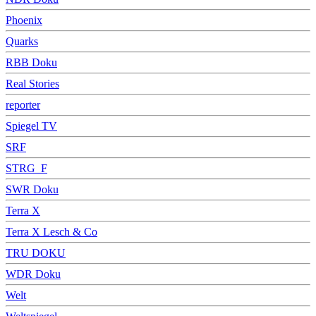
Phoenix
Quarks
RBB Doku
Real Stories
reporter
Spiegel TV
SRF
STRG_F
SWR Doku
Terra X
Terra X Lesch & Co
TRU DOKU
WDR Doku
Welt