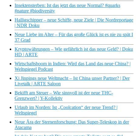
Insektensterben: Ist das jetzt das neue Normal? #quarks
#nature #biodiversity
Halligschipper – neue Schiffe, neue Ziele | Die Nordreportage
| NDR Doku
Neue Liebe im Alter – Für das große Glück ist es nie zu spät I
37 Grad
Kryptowährungen – Wie gefährlich ist das neue Geld? | Doku
HD | ARTE
Wirtschaftsboom in Indien: Wird das Land das neue China? |
Weltspiegel Podcast
Xi Jinpings neue Weltmacht – Ist China unser Partner? | Der
Livetalk | ARTE Saloon
Bekifft am Steuer – Wie sinnvoll ist der neue THC-
Grenzwert? | Y-Kollektiv
Urlaub im Norden: Ist „Coolcation“ der neue Trend? |
Weltspiegel
Neue Ära der Sternenforschung: Das Super-Teleskop in der
Atacama