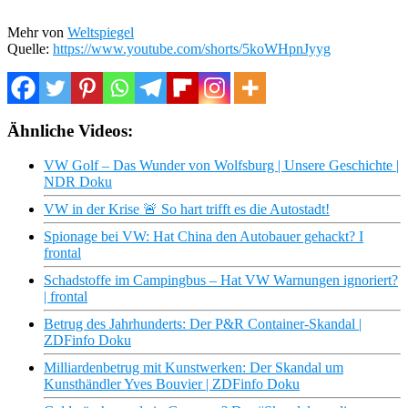
Mehr von
Weltspiegel
Quelle:
https://www.youtube.com/shorts/5koWHpnJyyg
Ähnliche Videos:
VW Golf – Das Wunder von Wolfsburg | Unsere Geschichte |
NDR Doku
VW in der Krise 🚨 So hart trifft es die Autostadt!
Spionage bei VW: Hat China den Autobauer gehackt? I
frontal
Schadstoffe im Campingbus – Hat VW Warnungen ignoriert?
| frontal
Betrug des Jahrhunderts: Der P&R Container-Skandal |
ZDFinfo Doku
Milliardenbetrug mit Kunstwerken: Der Skandal um
Kunsthändler Yves Bouvier | ZDFinfo Doku