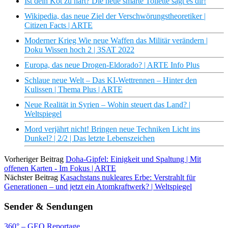
Ist dein Kot zu hart? Die neue smarte Toilette sagt es dir!
Wikipedia, das neue Ziel der Verschwörungstheoretiker |
Citizen Facts | ARTE
Moderner Krieg Wie neue Waffen das Militär verändern |
Doku Wissen hoch 2 | 3SAT 2022
Europa, das neue Drogen-Eldorado? | ARTE Info Plus
Schlaue neue Welt – Das KI-Wettrennen – Hinter den
Kulissen | Thema Plus | ARTE
Neue Realität in Syrien – Wohin steuert das Land? |
Weltspiegel
Mord verjährt nicht! Bringen neue Techniken Licht ins
Dunkel? | 2/2 | Das letzte Lebenszeichen
Vorheriger Beitrag
Doha-Gipfel: Einigkeit und Spaltung | Mit
offenen Karten - Im Fokus | ARTE
Nächster Beitrag
Kasachstans nukleares Erbe: Verstrahlt für
Generationen – und jetzt ein Atomkraftwerk? | Weltspiegel
Sender & Sendungen
360° – GEO Reportage